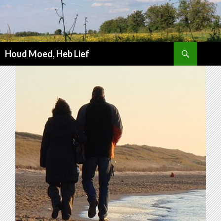
Zoeken
Houd Moed, Heb Lief
SPRING
NAAR
INHOUD