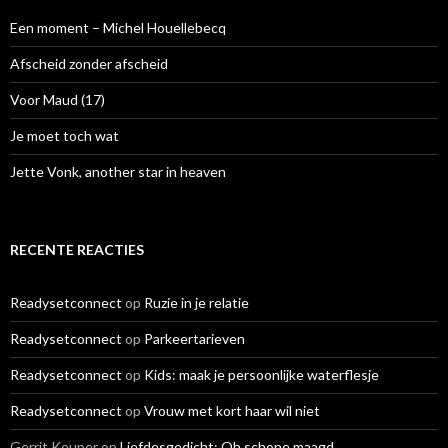
n
a
Een moment – Michel Houellebecq
a
r
Afscheid zonder afscheid
:
Voor Maud (17)
Je moet toch wat
Jette Vonk, another star in heaven
RECENTE REACTIES
Readysetconnect
op
Ruzie in je relatie
Readysetconnect
op
Parkeertarieven
Readysetconnect
op
Kids: maak je persoonlijke waterflesje
Readysetconnect
op
Vrouw met kort haar wil niet
Gerrit Keuper
op
Liefdesgedicht: Oh schone maagd