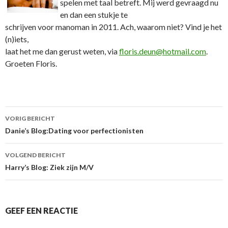
spelen met taal betreft. Mij werd gevraagd nu
en dan een stukje te
schrijven voor manoman in 2011. Ach, waarom niet? Vind je het
(n)iets,
laat het me dan gerust weten, via
floris.deun@hotmail.com
.
Groeten Floris.
VORIG BERICHT
Berichtnavigatie
Danie’s Blog:Dating voor perfectionisten
VOLGEND BERICHT
Harry’s Blog: Ziek zijn M/V
GEEF EEN REACTIE