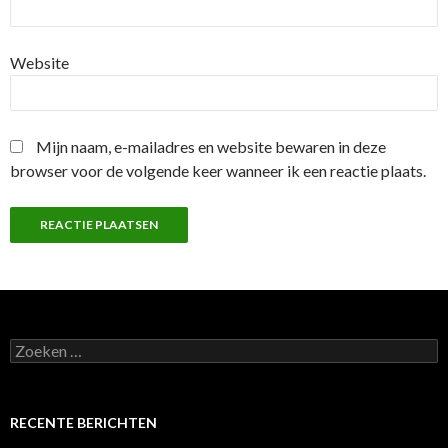
Website
Mijn naam, e-mailadres en website bewaren in deze
browser voor de volgende keer wanneer ik een reactie plaats.
Z
o
e
k
e
RECENTE BERICHTEN
n