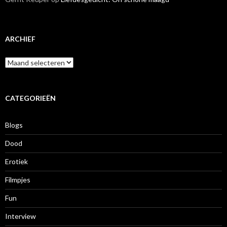
ARCHIEF
A
r
c
h
i
CATEGORIEËN
e
f
Blogs
Dood
Erotiek
Filmpjes
Fun
Interview