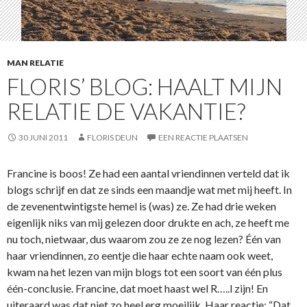
MAN RELATIE
FLORIS’ BLOG: HAALT MIJN
RELATIE DE VAKANTIE?
30 JUNI 2011
FLORIS DEUN
EEN REACTIE PLAATSEN
Francine is boos! Ze had een aantal vriendinnen verteld dat ik
blogs schrijf en dat ze sinds een maandje wat met mij heeft. In
de zevenentwintigste hemel is (was) ze. Ze had drie weken
eigenlijk niks van mij gelezen door drukte en ach, ze heeft me
nu toch, nietwaar, dus waarom zou ze ze nog lezen? Één van
haar vriendinnen, zo eentje die haar echte naam ook weet,
kwam na het lezen van mijn blogs tot een soort van één plus
één-conclusie. Francine, dat moet haast wel R…..l zijn! En
uiteraard was dat niet zo heel erg moeilijk. Haar reactie: “Dat