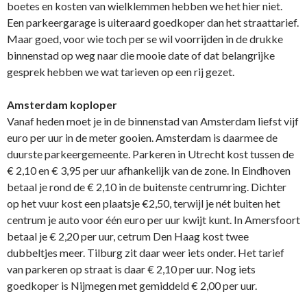
boetes
en kosten van wielklemmen hebben we het hier niet.
Een parkeergarage is uiteraard goedkoper dan het straattarief.
Maar goed, voor wie toch per se wil voorrijden in de drukke
binnenstad op weg naar die mooie date of dat belangrijke
gesprek hebben we wat tarieven op een rij gezet.
Amsterdam koploper
Vanaf heden moet je in de binnenstad van Amsterdam liefst vijf
euro per uur in de meter gooien. Amsterdam is daarmee de
duurste parkeergemeente. Parkeren in Utrecht kost tussen de
€ 2,10 en € 3,95 per uur afhankelijk van de zone. In Eindhoven
betaal je rond de € 2,10 in de buitenste centrumring. Dichter
op het vuur kost een plaatsje €2,50, terwijl je nét buiten het
centrum je auto voor één euro per uur kwijt kunt. In Amersfoort
betaal je € 2,20 per uur, cetrum Den Haag kost twee
dubbeltjes meer.
Tilburg
zit daar weer iets onder.
Het tarief
van parkeren op straat is daar € 2,10 per uur. Nog iets
goedkoper is Nijmegen met
gemiddeld € 2,00 per uur.