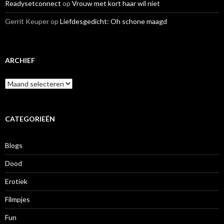
Readysetconnect
op
Vrouw met kort haar wil niet
Gerrit Keuper
op
Liefdesgedicht: Oh schone maagd
ARCHIEF
A
r
c
h
i
CATEGORIEËN
e
f
Blogs
Dood
Erotiek
Filmpjes
Fun