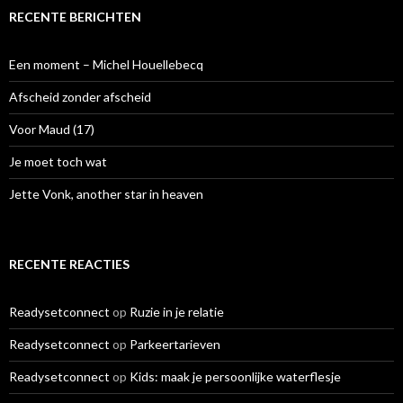
e
RECENTE BERICHTEN
n
n
a
Een moment – Michel Houellebecq
a
r
Afscheid zonder afscheid
:
Voor Maud (17)
Je moet toch wat
Jette Vonk, another star in heaven
RECENTE REACTIES
Readysetconnect
op
Ruzie in je relatie
Readysetconnect
op
Parkeertarieven
Readysetconnect
op
Kids: maak je persoonlijke waterflesje