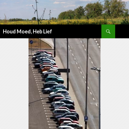
Zoeken
Houd Moed, Heb Lief
SPRING
NAAR
INHOUD