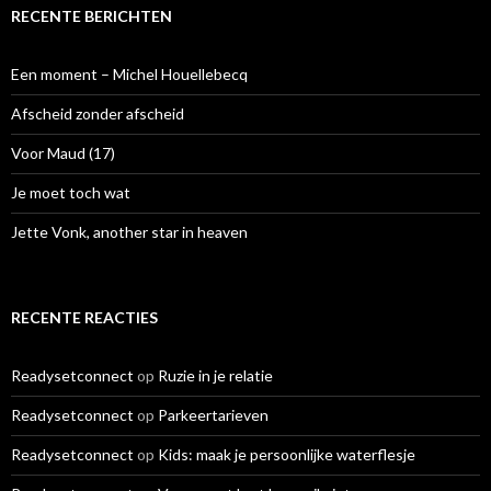
e
RECENTE BERICHTEN
n
n
a
Een moment – Michel Houellebecq
a
r
Afscheid zonder afscheid
:
Voor Maud (17)
Je moet toch wat
Jette Vonk, another star in heaven
RECENTE REACTIES
Readysetconnect
op
Ruzie in je relatie
Readysetconnect
op
Parkeertarieven
Readysetconnect
op
Kids: maak je persoonlijke waterflesje