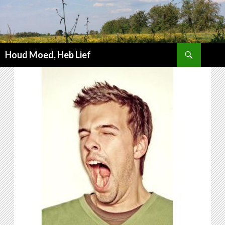
Zoeken
Houd Moed, Heb Lief
SPRING
NAAR
INHOUD