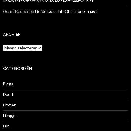
Readysetconnect
op
Vrouw met kort haar wil niet
Gerrit Keuper
op
Liefdesgedicht: Oh schone maagd
ARCHIEF
A
r
c
h
i
CATEGORIEËN
e
f
Blogs
Dood
Erotiek
Filmpjes
Fun