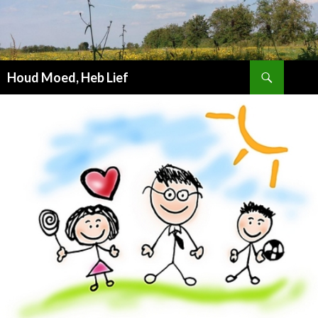
Zoeken
Houd Moed, Heb Lief
SPRING
NAAR
INHOUD