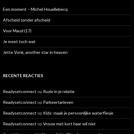
n
a
Een moment – Michel Houellebecq
a
r
Afscheid zonder afscheid
:
Voor Maud (17)
Je moet toch wat
Jette Vonk, another star in heaven
RECENTE REACTIES
Readysetconnect
op
Ruzie in je relatie
Readysetconnect
op
Parkeertarieven
Readysetconnect
op
Kids: maak je persoonlijke waterflesje
Readysetconnect
op
Vrouw met kort haar wil niet