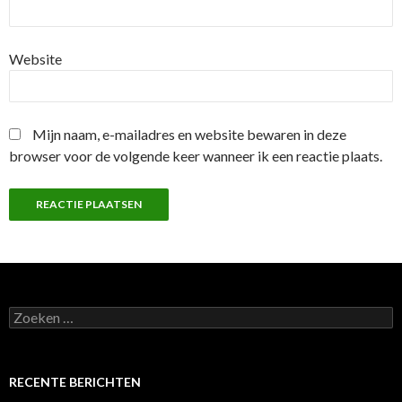
Website
Mijn naam, e-mailadres en website bewaren in deze
browser voor de volgende keer wanneer ik een reactie plaats.
Z
o
e
k
e
RECENTE BERICHTEN
n