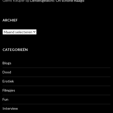
Gerrit Keuper
op
Liefdesgedicht: Oh schone maagd
ARCHIEF
A
r
c
h
i
CATEGORIEËN
e
f
Blogs
Dood
Erotiek
Filmpjes
Fun
Interview