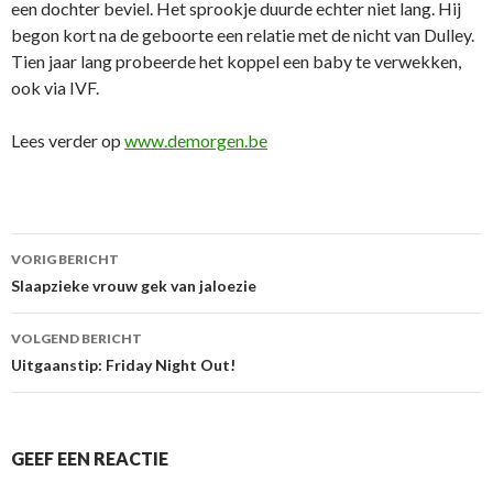
een dochter beviel. Het sprookje duurde echter niet lang. Hij
begon kort na de geboorte een relatie met de nicht van Dulley.
Tien jaar lang probeerde het koppel een baby te verwekken,
ook via IVF.
Lees verder op
www.demorgen.be
VORIG BERICHT
Berichtnavigatie
Slaapzieke vrouw gek van jaloezie
VOLGEND BERICHT
Uitgaanstip: Friday Night Out!
GEEF EEN REACTIE