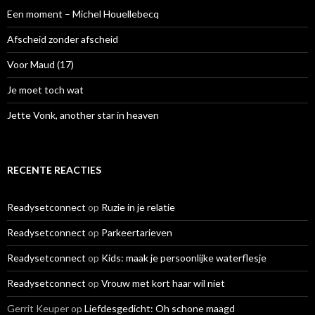
a
Een moment – Michel Houellebecq
a
r
Afscheid zonder afscheid
:
Voor Maud (17)
Je moet toch wat
Jette Vonk, another star in heaven
RECENTE REACTIES
Readysetconnect
op
Ruzie in je relatie
Readysetconnect
op
Parkeertarieven
Readysetconnect
op
Kids: maak je persoonlijke waterflesje
Readysetconnect
op
Vrouw met kort haar wil niet
Gerrit Keuper
op
Liefdesgedicht: Oh schone maagd