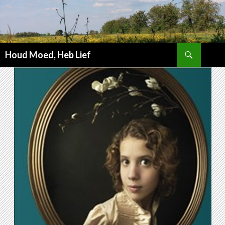
Zoeken
Houd Moed, Heb Lief
SPRING
NAAR
INHOUD