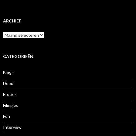
ARCHIEF
A
r
c
h
i
CATEGORIEËN
e
f
Blogs
Dood
Erotiek
Filmpjes
Fun
Interview