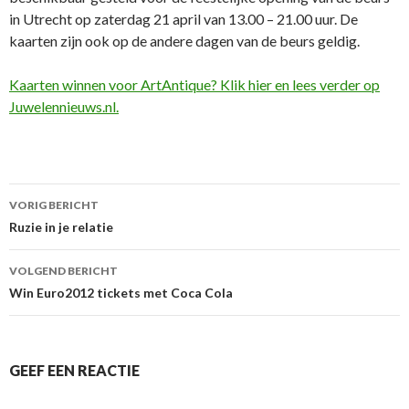
in Utrecht op zaterdag 21 april van 13.00 – 21.00 uur. De
kaarten zijn ook op de andere dagen van de beurs geldig.
Kaarten winnen voor ArtAntique? Klik hier en lees verder op
Juwelennieuws.nl.
VORIG BERICHT
Berichtnavigatie
Ruzie in je relatie
VOLGEND BERICHT
Win Euro2012 tickets met Coca Cola
GEEF EEN REACTIE