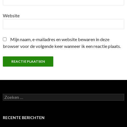
Website
Mijn naam, e-mailadres en website bewaren in deze
browser voor de volgende keer wanneer ik een reactie plaats.
Z
o
e
k
e
RECENTE BERICHTEN
n
n