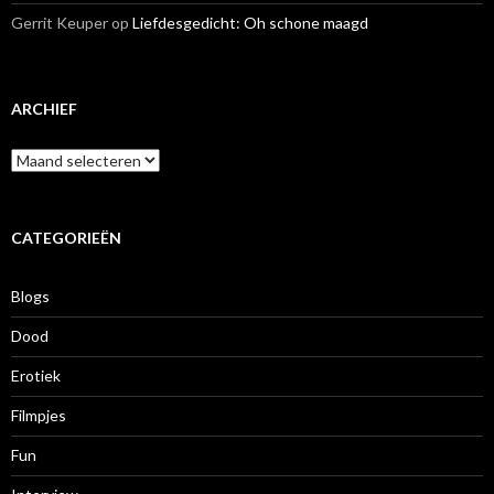
Gerrit Keuper
op
Liefdesgedicht: Oh schone maagd
ARCHIEF
A
r
c
h
i
CATEGORIEËN
e
f
Blogs
Dood
Erotiek
Filmpjes
Fun