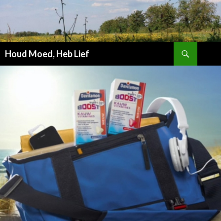
Zoeken
Houd Moed, Heb Lief
SPRING
NAAR
INHOUD