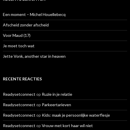
n
n
a
Een moment – Michel Houellebecq
a
r
Afscheid zonder afscheid
:
Voor Maud (17)
Je moet toch wat
Jette Vonk, another star in heaven
RECENTE REACTIES
Readysetconnect
op
Ruzie in je relatie
Readysetconnect
op
Parkeertarieven
Readysetconnect
op
Kids: maak je persoonlijke waterflesje
Readysetconnect
op
Vrouw met kort haar wil niet