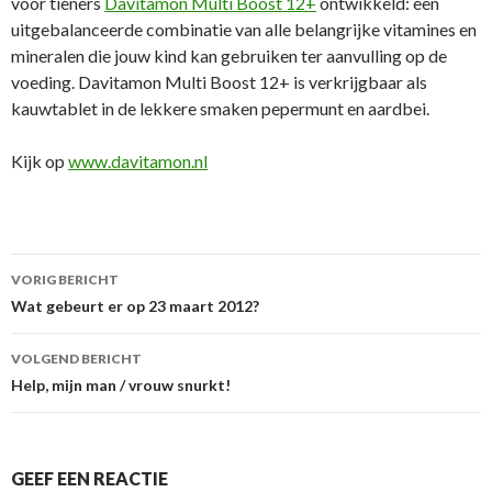
voor tieners
Davitamon Multi Boost 12+
ontwikkeld: een
uitgebalanceerde combinatie van alle belangrijke vitamines en
mineralen die jouw kind kan gebruiken ter aanvulling op de
voeding. Davitamon Multi Boost 12+ is verkrijgbaar als
kauwtablet in de lekkere smaken pepermunt en aardbei.
Kijk op
www.davitamon.nl
VORIG BERICHT
Berichtnavigatie
Wat gebeurt er op 23 maart 2012?
VOLGEND BERICHT
Help, mijn man / vrouw snurkt!
GEEF EEN REACTIE