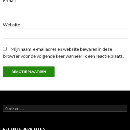
E-mail
*
Website
Mijn naam, e-mailadres en website bewaren in deze
browser voor de volgende keer wanneer ik een reactie plaats.
Z
o
e
k
e
RECENTE BERICHTEN