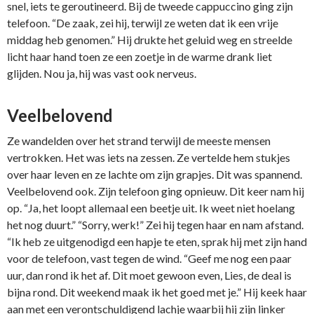
snel, iets te geroutineerd. Bij de tweede cappuccino ging zijn
telefoon. “De zaak, zei hij, terwijl ze weten dat ik een vrije
middag heb genomen.” Hij drukte het geluid weg en streelde
licht haar hand toen ze een zoetje in de warme drank liet
glijden. Nou ja, hij was vast ook nerveus.
Veelbelovend
Ze wandelden over het strand terwijl de meeste mensen
vertrokken. Het was iets na zessen. Ze vertelde hem stukjes
over haar leven en ze lachte om zijn grapjes. Dit was spannend.
Veelbelovend ook. Zijn telefoon ging opnieuw. Dit keer nam hij
op. “Ja, het loopt allemaal een beetje uit. Ik weet niet hoelang
het nog duurt.” “Sorry, werk!” Zei hij tegen haar en nam afstand.
“Ik heb ze uitgenodigd een hapje te eten, sprak hij met zijn hand
voor de telefoon, vast tegen de wind. “Geef me nog een paar
uur, dan rond ik het af. Dit moet gewoon even, Lies, de deal is
bijna rond. Dit weekend maak ik het goed met je.” Hij keek haar
aan met een verontschuldigend lachje waarbij hij zijn linker