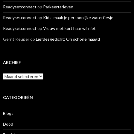
Readysetconnect
op
Parkeertarieven
Readysetconnect
op
Kids: maak je persoonlijke waterflesje
Readysetconnect
op
Vrouw met kort haar wil niet
Gerrit Keuper
op
Liefdesgedicht: Oh schone maagd
ARCHIEF
A
r
c
h
i
CATEGORIEËN
e
f
Blogs
Dood