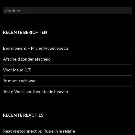
Z
o
e
k
e
RECENTE BERICHTEN
n
n
a
Een moment – Michel Houellebecq
a
r
Afscheid zonder afscheid
:
Voor Maud (17)
Je moet toch wat
Jette Vonk, another star in heaven
RECENTE REACTIES
Readysetconnect
op
Ruzie in je relatie