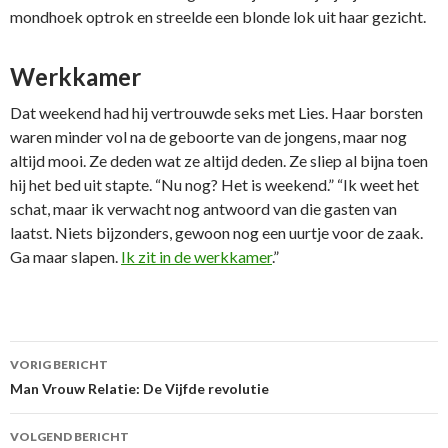
mondhoek optrok en streelde een blonde lok uit haar gezicht.
Werkkamer
Dat weekend had hij vertrouwde seks met Lies. Haar borsten
waren minder vol na de geboorte van de jongens, maar nog
altijd mooi. Ze deden wat ze altijd deden. Ze sliep al bijna toen
hij het bed uit stapte. “Nu nog? Het is weekend.” “Ik weet het
schat, maar ik verwacht nog antwoord van die gasten van
laatst. Niets bijzonders, gewoon nog een uurtje voor de zaak.
Ga maar slapen.
Ik zit in de werkkamer
.”
VORIG BERICHT
Berichtnavigatie
Man Vrouw Relatie: De Vijfde revolutie
VOLGEND BERICHT