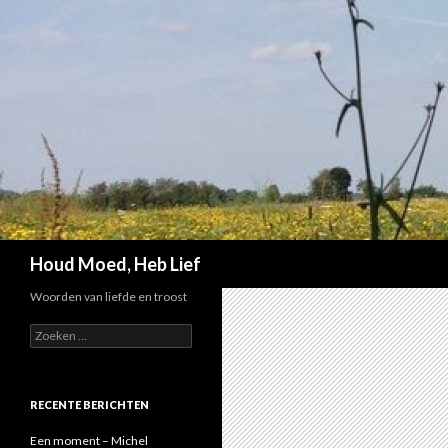
Zoeken
Houd Moed, Heb Lief
Woorden van liefde en troost
Z
o
e
k
e
RECENTE BERICHTEN
n
n
Een moment – Michel