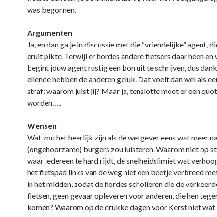
was begonnen.
Argumenten
Ja, en dan ga je in discussie met die “vriendelijke” agent, di
eruit pikte. Terwijl er hordes andere fietsers daar heen en 
begint jouw agent rustig een bon uit te schrijven, dus dank
ellende hebben de anderen geluk. Dat voelt dan wel als ee
straf: waarom juist jij? Maar ja, tenslotte moet er een qu
worden…..
Wensen
Wat zou het heerlijk zijn als de wetgever eens wat meer n
(ongehoorzame) burgers zou luisteren. Waarom niet op s
waar iedereen te hard rijdt, de snelheidslimiet wat verh
het fietspad links van de weg niet een beetje verbreed me
in het midden, zodat de hordes scholieren die de verkeerd
fietsen, geen gevaar opleveren voor anderen, die hen teg
komen? Waarom op de drukke dagen voor Kerst niet wat 