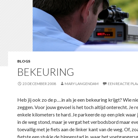
BLOGS
BEKEURING
23 DECEMBER 2008
MARY LANGENDAM
EEN REACTIE PL
Heb jij ook zo de p….in als je een bekeuring krijgt? Wie niet
zeggen. Voor jouw gevoel is het toch altijd onterecht. Je 
enkele kilometers te hard. Je parkeerde op een plek waar
in de weg stond, maar je vergat het verbodsbord maar eve
toevallig met je fiets aan de linker kant van de weg. Of, zoal
fietste een stukje de binnenstad in, waar het voetgangers