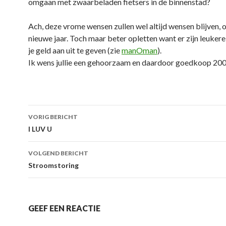
omgaan met zwaarbeladen fietsers in de binnenstad?
Ach, deze vrome wensen zullen wel altijd wensen blijven, o
nieuwe jaar. Toch maar beter opletten want er zijn leuker
je geld aan uit te geven (zie
manOman
).
Ik wens jullie een gehoorzaam en daardoor goedkoop 200
VORIG BERICHT
Berichtnavigatie
I LUV U
VOLGEND BERICHT
Stroomstoring
GEEF EEN REACTIE