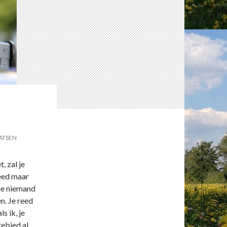
AATSEN
, zal je
reed maar
 je niemand
n. Je reed
s ik, je
gebied al