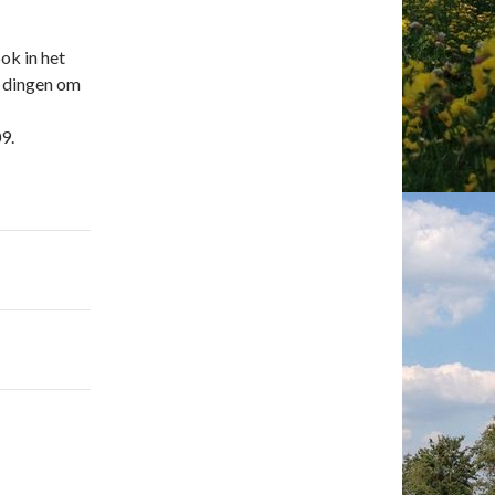
ok in het
e dingen om
9.