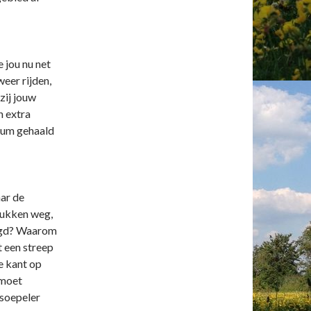
e jou nu net
weer rijden,
zij jouw
n extra
otum gehaald
aar de
tukken weg,
oogd? Waarom
t een streep
e kant op
emoet
soepeler