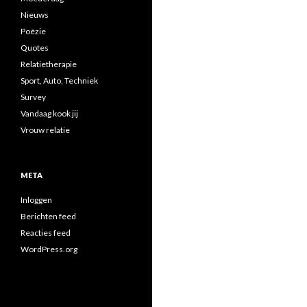
Nieuws
Poëzie
Quotes
Relatietherapie
Sport, Auto, Techniek
Survey
Vandaag kook jij
Vrouw relatie
META
Inloggen
Berichten feed
Reacties feed
WordPress.org