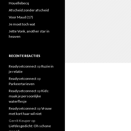
a
Houellebecq
a
Afscheid zonder afscheid
r
Voor Maud (17)
:
Je moet toch wat
Jette Vonk, another star in
heaven
RECENTE REACTIES
Readysetconnect
op
Ruzie in
je relatie
Readysetconnect
op
Parkeertarieven
Readysetconnect
op
Kids:
maak je persoonlijke
waterflesje
Readysetconnect
op
Vrouw
met kort haar wil niet
Gerrit Keuper
op
Liefdesgedicht: Oh schone