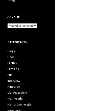
maagd
ARCHIEF
A
r
c
h
CATEGORIEËN
i
e
Blogs
f
Dood
Erotiek
Filmpjes
Fun
Interview
Kinderen
Liefdesgedicht
Man relatie
Man vrouw relatie
Moederdag