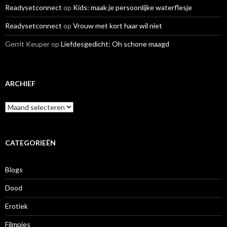
Readysetconnect
op
Kids: maak je persoonlijke waterflesje
Readysetconnect
op
Vrouw met kort haar wil niet
Gerrit Keuper
op
Liefdesgedicht: Oh schone maagd
ARCHIEF
A
r
c
h
i
CATEGORIEËN
e
f
Blogs
Dood
Erotiek
Filmpjes