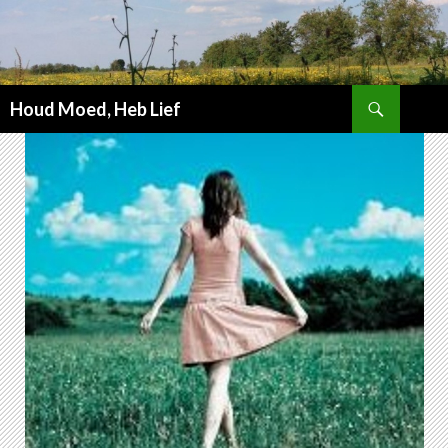
Zoeken
Houd Moed, Heb Lief
SPRING
NAAR
INHOUD