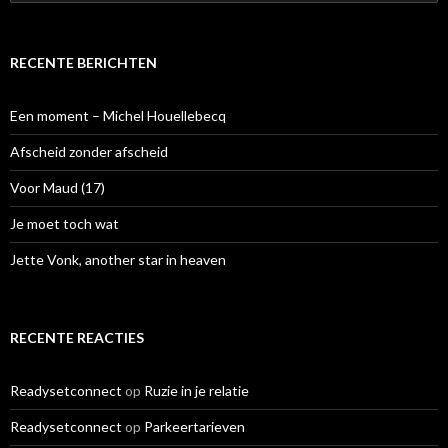
o
e
k
e
RECENTE BERICHTEN
n
n
a
Een moment – Michel Houellebecq
a
r
Afscheid zonder afscheid
:
Voor Maud (17)
Je moet toch wat
Jette Vonk, another star in heaven
RECENTE REACTIES
Readysetconnect
op
Ruzie in je relatie
Readysetconnect
op
Parkeertarieven