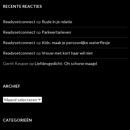
RECENTE REACTIES
Readysetconnect
op
Ruzie in je relatie
Readysetconnect
op
Parkeertarieven
Readysetconnect
op
Kids: maak je persoonlijke waterflesje
Readysetconnect
op
Vrouw met kort haar wil niet
Gerrit Keuper
op
Liefdesgedicht: Oh schone maagd
ARCHIEF
A
r
c
h
i
CATEGORIEËN
e