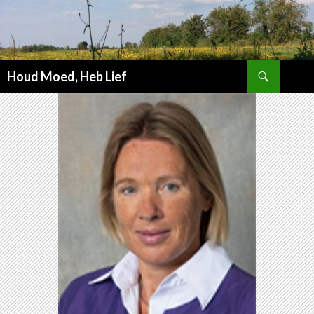
Zoeken
Houd Moed, Heb Lief
SPRING
NAAR
INHOUD