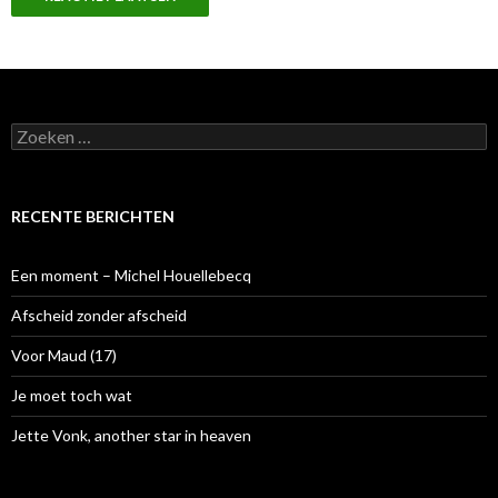
Z
o
e
k
e
RECENTE BERICHTEN
n
n
a
Een moment – Michel Houellebecq
a
r
Afscheid zonder afscheid
:
Voor Maud (17)
Je moet toch wat
Jette Vonk, another star in heaven