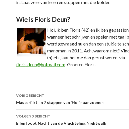
in. Laat ze ervan leren en stoppen met die kolder.
Wie is Floris Deun?
Hoi, ik ben Floris (42) en ik ben gepassio
wanneer het schrijven en spelen met taal b
werd gevraagd nu en dan een stukje te sch
manoman in 2011. Ach, waarom niet? Vind
(n)iets, laat het me dan gerust weten, via
floris.deun@hotmail.com
. Groeten Floris.
VORIG BERICHT
Berichtnavigatie
Masterflirt: In 7 stappen van ‘Hoi’ naar zoenen
VOLGEND BERICHT
Ellen loopt Nacht van de Vluchteling Nightwalk