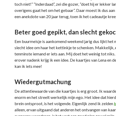
toch niet!” “Inderdaad”, zei die gozer, “doet hij er lekker l
overigens gaat het om het gebaar”. Daar moest ik dus aan
een anekdote van 20 jaar terug, toen ik het cadeautje kree
Beter goed gepikt, dan slecht geko
Een buurmeisje is aankomend weekend jarig dus lijkt het 
slecht idee om haar het kettinkje te schenken. Makkelijk, 
tenminste iemand er iets aan. Mij doet het weinig tot niks. 
erover nadenk krijg ik een idee. De kaartjes van Lena en d
kan ik iets mee!
Wiedergutmachung
De attentiewaarde van die kaartjes is erg groot. Ik waard
enorm en het streelt werkelijk mijn ego. Het idee dat hierd
brein ontsproot, is het volgende. Eigenlijk zend ik zelden
k
alleen, ervan uitgaand dat anderen het ontvangen van kaar
eveneens waarderen, is het vast een goed plan zowel mijn