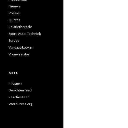
Nieuws
Poëzie
Quotes
Relatietherapie
Sport, Auto, Techniek
Survey
Vandaag kook jij
Vrouw relatie
META
Inloggen
Berichten feed
Reacties feed
WordPress.org