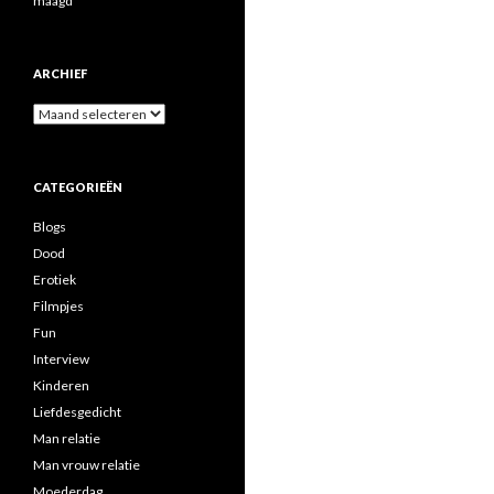
maagd
ARCHIEF
A
r
c
h
CATEGORIEËN
i
e
Blogs
f
Dood
Erotiek
Filmpjes
Fun
Interview
Kinderen
Liefdesgedicht
Man relatie
Man vrouw relatie
Moederdag