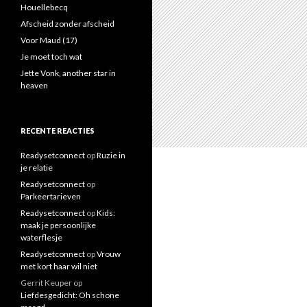
a
Houellebecq
a
Afscheid zonder afscheid
r
Voor Maud (17)
:
Je moet toch wat
Jette Vonk, another star in
heaven
RECENTE REACTIES
Readysetconnect
op
Ruzie in
je relatie
Readysetconnect
op
Parkeertarieven
Readysetconnect
op
Kids:
maak je persoonlijke
waterflesje
Readysetconnect
op
Vrouw
met kort haar wil niet
Gerrit Keuper
op
Liefdesgedicht: Oh schone