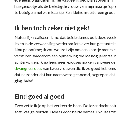
huisgenootje als de beledigde vrouw van mijn maatje “opre
te betuigen met zo’n kaartje. Een kleine moeite, een groot 
Ik ben toch zeker niet gek!
Natuurlijk realiseer ik me dat beide dames ook deze week
lezen in de verwachting wederom iets over hun gestuntel t
Nou geloof me; ik zou wel zot zijn om een kaartje met exc
versturen. Wederom een opmerking die me nog jaren zal b
achtervolgen. Ik ga heus geen excuses maken vanwege de
dwangneuroses
van twee vrouwen die ik zo goed heb oms
dat ze zonder dat hun naam werd genoemd, begrepen dat
ging, haha!
Eind goed al goed
Even zette ik je op het verkeerde been. De lezer dacht natu
soft was geworden. Helaas voor beide dames. Excuses zitt