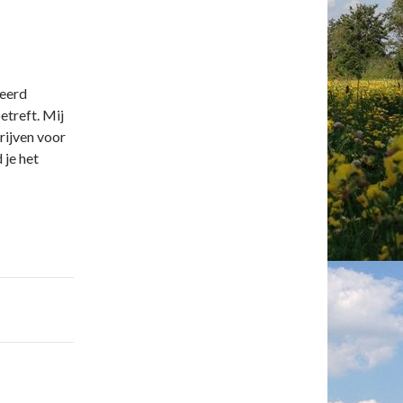
neerd
etreft. Mij
rijven voor
 je het