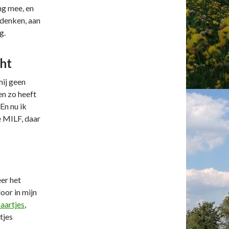
ang mee, en
 denken, aan
g.
cht
mij geen
en zo heeft
En nu ik
e MILF, daar
eer het
oor in mijn
aartjes
,
tjes