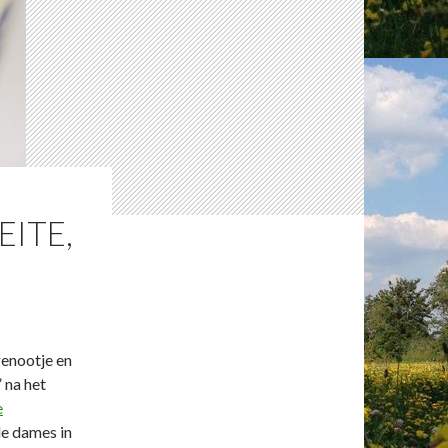
EITE,
genootje en
 na het
e
de dames in