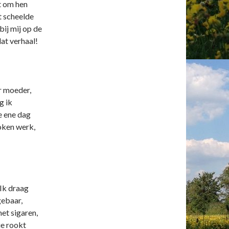
t om hen
t scheelde
bij mij op de
dat verhaal!
r moeder,
g ik
De ene dag
roken werk,
Ik draag
gebaar,
met sigaren,
ie rookt