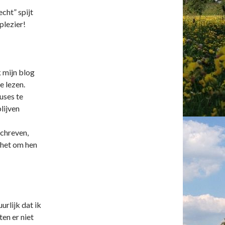
cht” spijt
plezier!
 mijn blog
e lezen.
uses te
lijven
chreven,
 het om hen
urlijk dat ik
en er niet