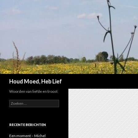
Zoeken
Houd Moed, Heb Lief
Woorden van liefde en troost
Z
o
e
k
e
RECENTE BERICHTEN
n
n
Een moment – Michel