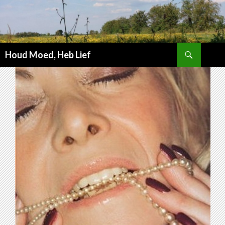
Zoeken
Houd Moed, Heb Lief
SPRING
NAAR
INHOUD