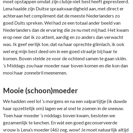
moet opstappen omdat zijn clubje niet best heeft gepresteerd.
Lena haalde zijn Duitse spraakvaardigheid aan, met direct er
achteraan het compliment dat de meeste Nederlanders zo
goed Duits spreken. Wel had ze een totaal ander beeld van
Nederlanders dan de ervaring die ze nu met mij had. Het kwam
erop neer dat ik zo attent, aardig en zo anders dan verwacht
was. Ik geef eerlijk toe, dat na haar oprechte glimlach, ik ook
wel erg mijn best deed om in een goed straatje bij haar te
komen. Boven stelde ze voor de ochtend samen te gaan skiën.
’s Middags zou haar moeder naar boven komen en die kon dan
mooi haar zonnebril meenemen.
Mooie (schoon)moeder
We hadden veel lol ’s morgens en na een valpartijtje (ik duwde
haar opzettelijk om) lagen we al snel te zoenen in de sneeuw.
Toen haar moeder ’s middags boven kwam, besloten we
gezamenlijk te lunchen. En wàt een goed geconserveerde
vrouw is Lena’s moeder (46) zeg, wow! Je moet natuurlijk altijd