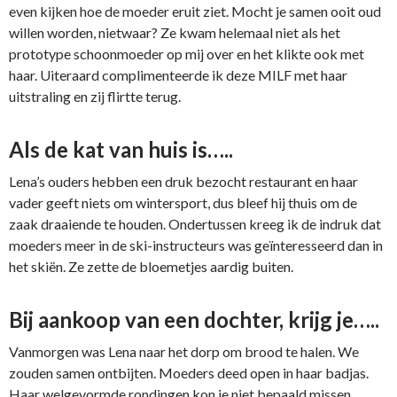
even kijken hoe de moeder eruit ziet. Mocht je samen ooit oud
willen worden, nietwaar? Ze kwam helemaal niet als het
prototype schoonmoeder op mij over en het klikte ook met
haar. Uiteraard complimenteerde ik deze MILF met haar
uitstraling en zij flirtte terug.
Als de kat van huis is…..
Lena’s ouders hebben een druk bezocht restaurant en haar
vader geeft niets om wintersport, dus bleef hij thuis om de
zaak draaiende te houden. Ondertussen kreeg ik de indruk dat
moeders meer in de ski-instructeurs was geïnteresseerd dan in
het skiën. Ze zette de bloemetjes aardig buiten.
Bij aankoop van een dochter, krijg je…..
Vanmorgen was Lena naar het dorp om brood te halen. We
zouden samen ontbijten. Moeders deed open in haar badjas.
Haar welgevormde rondingen kon je niet bepaald missen.