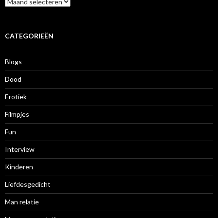
A
r
c
h
i
CATEGORIEËN
e
f
Blogs
Dood
Erotiek
Filmpjes
Fun
Interview
Kinderen
Liefdesgedicht
Man relatie