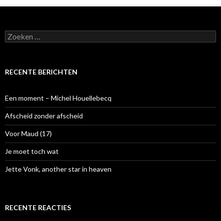
Z
o
e
k
e
RECENTE BERICHTEN
n
n
a
Een moment – Michel Houellebecq
a
r
Afscheid zonder afscheid
:
Voor Maud (17)
Je moet toch wat
Jette Vonk, another star in heaven
RECENTE REACTIES