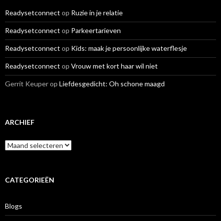
Readysetconnect
op
Ruzie in je relatie
Readysetconnect
op
Parkeertarieven
Readysetconnect
op
Kids: maak je persoonlijke waterflesje
Readysetconnect
op
Vrouw met kort haar wil niet
Gerrit Keuper
op
Liefdesgedicht: Oh schone maagd
ARCHIEF
A
r
c
h
i
CATEGORIEËN
e
f
Blogs