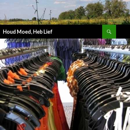
Zoeken
Houd Moed, Heb Lief
SPRING
NAAR
INHOUD