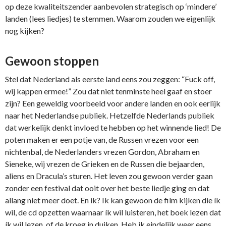
op deze kwaliteitszender aanbevolen strategisch op ‘mindere’
landen (lees liedjes) te stemmen. Waarom zouden we eigenlijk
nog kijken?
Gewoon stoppen
Stel dat Nederland als eerste land eens zou zeggen: “Fuck off,
wij kappen ermee!” Zou dat niet tenminste heel gaaf en stoer
zijn? Een geweldig voorbeeld voor andere landen en ook eerlijk
naar het Nederlandse publiek. Hetzelfde Nederlands publiek
dat werkelijk denkt invloed te hebben op het winnende lied! De
poten maken er een potje van, de Russen vrezen voor een
nichtenbal, de Nederlanders vrezen Gordon, Abraham en
Sieneke, wij vrezen de Grieken en de Russen die bejaarden,
aliens en Dracula’s sturen. Het leven zou gewoon verder gaan
zonder een festival dat ooit over het beste liedje ging en dat
allang niet meer doet. En ik? Ik kan gewoon de film kijken die ík
wil, de cd opzetten waarnaar ík wil luisteren, het boek lezen dat
ík wil lezen, of de kroeg in duiken. Heb ik eindelijk weer eens