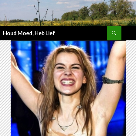
Zoeken
Houd Moed, Heb Lief
SPRING
NAAR
INHOUD