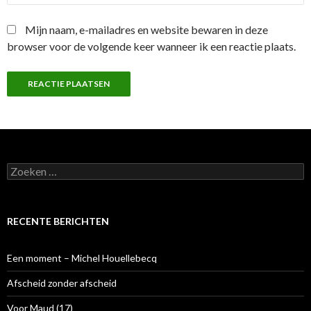
Mijn naam, e-mailadres en website bewaren in deze
browser voor de volgende keer wanneer ik een reactie plaats.
Z
o
e
k
e
RECENTE BERICHTEN
n
n
a
Een moment – Michel Houellebecq
a
r
Afscheid zonder afscheid
:
Voor Maud (17)