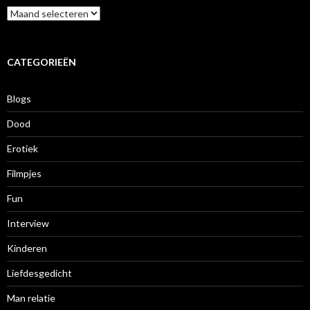
A
r
c
h
i
CATEGORIEËN
e
f
Blogs
Dood
Erotiek
Filmpjes
Fun
Interview
Kinderen
Liefdesgedicht
Man relatie