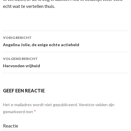
echt wat te vertellen thuis.
VORIG BERICHT
Berichtnavigatie
Angelina Jolie, de enige echte actieheld
VOLGEND BERICHT
Hervonden vrijheid
GEEF EEN REACTIE
Het e-mailadres wordt niet gepubliceerd.
Vereiste velden zijn
gemarkeerd met
*
Reactie