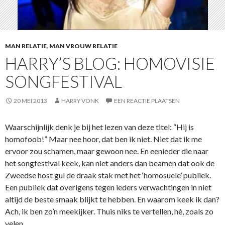
MAN RELATIE
,
MAN VROUW RELATIE
HARRY’S BLOG: HOMOVISIE
SONGFESTIVAL
20 MEI 2013
HARRY VONK
EEN REACTIE PLAATSEN
Waarschijnlijk denk je bij het lezen van deze titel: “Hij is
homofoob!” Maar nee hoor, dat ben ik niet. Niet dat ik me
ervoor zou schamen, maar gewoon nee. En eenieder die naar
het songfestival keek, kan niet anders dan beamen dat ook de
Zweedse host gul de draak stak met het ‘homosuele’ publiek.
Een publiek dat overigens tegen ieders verwachtingen in niet
altijd de beste smaak blijkt te hebben. En waarom keek ik dan?
Ach, ik ben zo’n meekijker. Thuis niks te vertellen, hè, zoals zo
velen…