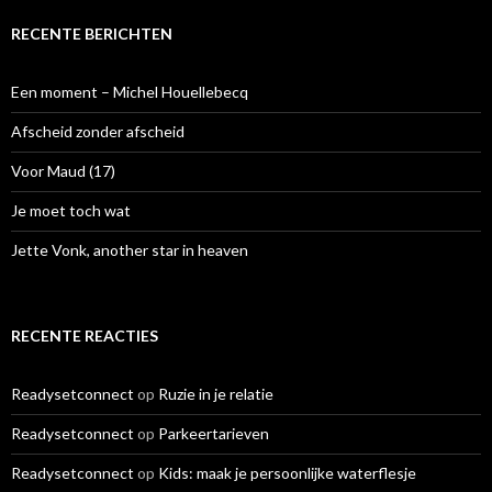
k
e
RECENTE BERICHTEN
n
n
a
Een moment – Michel Houellebecq
a
r
Afscheid zonder afscheid
:
Voor Maud (17)
Je moet toch wat
Jette Vonk, another star in heaven
RECENTE REACTIES
Readysetconnect
op
Ruzie in je relatie
Readysetconnect
op
Parkeertarieven
Readysetconnect
op
Kids: maak je persoonlijke waterflesje