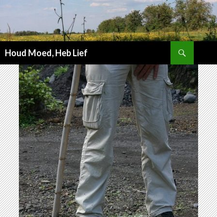
Zoeken
Houd Moed, Heb Lief
SPRING
NAAR
INHOUD