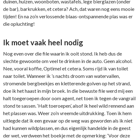
duinen, huizen, woonboten, wastafels, lege bierglazen (onder
de bar), barkrukken, et cetera? Ach, dat waren nog eens mooie
tijden! En na zo’n verlossende blaas-ontspannende plas was er
die opluchting!
Ik moet vaak heel nodig
Nog even over die file waarin ik ooit stond. Ik heb dus de
slechte gewoonte om veel te drinken in de auto. Geen alcohol.
Nee, vooral koffie, Optimel et cetera. Soms rijd ik van toilet
naar toilet. Wanneer ik ’s nachts droom van watervallen,
stromende bergbeekjes en kletterende golven op het strand,
doe ik het haast in mijn broek. In die bewuste file werd mij een
halt toegeroepen door oom agent, net toen ik tegen de vangrail
stond te sassen. ‘Halt toeroepen’, alsof ik heel wild rennend aan
het plassen was. Weer zo’n vreemde uitdrukking. Toen ik hem
uitlegde dat ik een gevaar op de weg was geworden als ik niet
had kunnen wildplassen, en dus eigenlijk handelde in de geest
der wet, verdween het boekje met de opmerking: ‘Voor deze