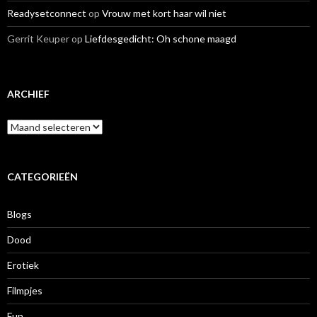
Readysetconnect
op
Vrouw met kort haar wil niet
Gerrit Keuper
op
Liefdesgedicht: Oh schone maagd
ARCHIEF
A
r
c
h
i
CATEGORIEËN
e
f
Blogs
Dood
Erotiek
Filmpjes
Fun