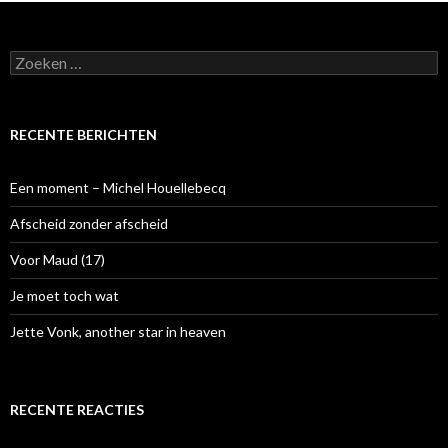
Z
o
e
k
e
RECENTE BERICHTEN
n
n
a
Een moment – Michel Houellebecq
a
r
Afscheid zonder afscheid
:
Voor Maud (17)
Je moet toch wat
Jette Vonk, another star in heaven
RECENTE REACTIES