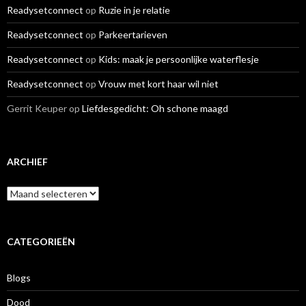
Readysetconnect
op
Ruzie in je relatie
Readysetconnect
op
Parkeertarieven
Readysetconnect
op
Kids: maak je persoonlijke waterflesje
Readysetconnect
op
Vrouw met kort haar wil niet
Gerrit Keuper
op
Liefdesgedicht: Oh schone maagd
ARCHIEF
A
r
c
h
i
CATEGORIEËN
e
f
Blogs
Dood