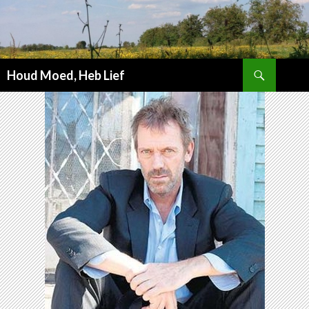
Zoeken
Houd Moed, Heb Lief
SPRING
NAAR
INHOUD