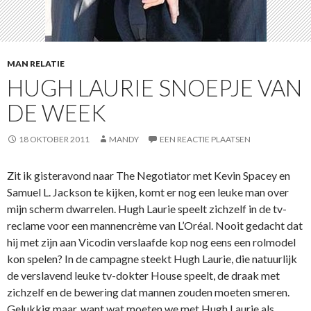
MAN RELATIE
HUGH LAURIE SNOEPJE VAN
DE WEEK
18 OKTOBER 2011
MANDY
EEN REACTIE PLAATSEN
Zit ik gisteravond naar The Negotiator met Kevin Spacey en
Samuel L. Jackson te kijken, komt er nog een leuke man over
mijn scherm dwarrelen. Hugh Laurie speelt zichzelf in de tv-
reclame voor een mannencrème van L’Oréal. Nooit gedacht dat
hij met zijn aan Vicodin verslaafde kop nog eens een rolmodel
kon spelen? In de campagne steekt Hugh Laurie, die natuurlijk
de verslavend leuke tv-dokter House speelt, de draak met
zichzelf en de bewering dat mannen zouden moeten smeren.
Gelukkig maar, want wat moeten we met Hugh Laurie als