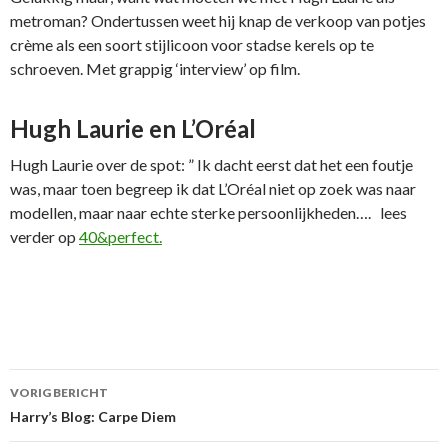
metroman? Ondertussen weet hij knap de verkoop van potjes
crème als een soort stijlicoon voor stadse kerels op te
schroeven. Met grappig ‘interview’ op film.
Hugh Laurie en L’Oréal
Hugh Laurie over de spot: ” Ik dacht eerst dat het een foutje
was, maar toen begreep ik dat L’Oréal niet op zoek was naar
modellen, maar naar echte sterke persoonlijkheden…. lees
verder op
40&perfect.
VORIG BERICHT
Berichtnavigatie
Harry’s Blog: Carpe Diem