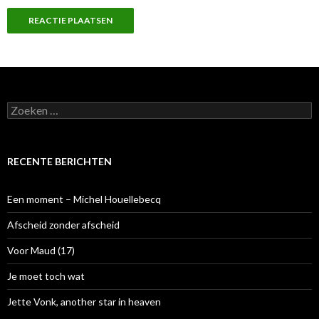
Z
o
e
k
e
RECENTE BERICHTEN
n
n
a
Een moment – Michel Houellebecq
a
r
Afscheid zonder afscheid
:
Voor Maud (17)
Je moet toch wat
Jette Vonk, another star in heaven