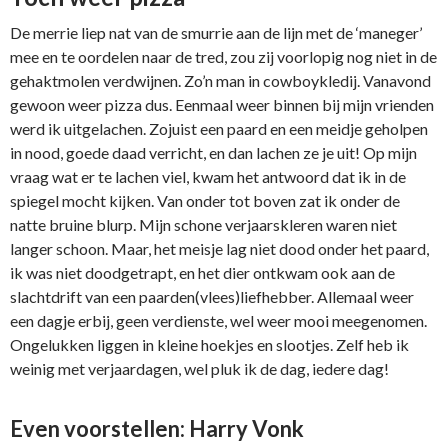
De merrie liep nat van de smurrie aan de lijn met de ‘maneger’
mee en te oordelen naar de tred, zou zij voorlopig nog niet in de
gehaktmolen verdwijnen. Zo’n man in cowboykledij. Vanavond
gewoon weer pizza dus. Eenmaal weer binnen bij mijn vrienden
werd ik uitgelachen. Zojuist een paard en een meidje geholpen
in nood, goede daad verricht, en dan lachen ze je uit! Op mijn
vraag wat er te lachen viel, kwam het antwoord dat ik in de
spiegel mocht kijken. Van onder tot boven zat ik onder de
natte bruine blurp. Mijn schone verjaarskleren waren niet
langer schoon. Maar, het meisje lag niet dood onder het paard,
ik was niet doodgetrapt, en het dier ontkwam ook aan de
slachtdrift van een paarden(vlees)liefhebber. Allemaal weer
een dagje erbij, geen verdienste, wel weer mooi meegenomen.
Ongelukken liggen in kleine hoekjes en slootjes. Zelf heb ik
weinig met verjaardagen, wel pluk ik de dag, iedere dag!
Even voorstellen: Harry Vonk