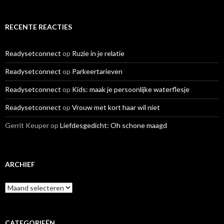
RECENTE REACTIES
Readysetconnect
op
Ruzie in je relatie
Readysetconnect
op
Parkeertarieven
Readysetconnect
op
Kids: maak je persoonlijke waterflesje
Readysetconnect
op
Vrouw met kort haar wil niet
Gerrit Keuper
op
Liefdesgedicht: Oh schone maagd
ARCHIEF
A
r
c
h
i
CATEGORIEËN