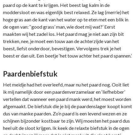
paard op de kant te krijgen. Het beest lag kalm in de
moddersloot en was eigenlijk best relaxed. Ze lag (merrie) het
hoge gras aan de kant van het water op te eten met een blik in
de ogen van: ‘‘good grass’ man, wie doet mij wat?’ Eerst
maakten wij het zadel los. Het paard mag je niet aan zijn bit
trekken, nee, je moet een touw aan de achterzijde van het
beest, liefst onderdoor, bevestigen. Vervolgens trek je het
beest er dan uit. Een beetje ‘het touw achter het paard spannen.’
Paardenbiefstuk
Het meidje had het overleefd, maar nu het paard nog. Ooit liet
ik mij namelijk door een paardenverzamelaar en ‘liefhebber’
vertellen dat wanneer een paard mank werd, het moest worden
afgemaakt. De biefstuk die je bij de paardenslager koopt komt
dus van manke paarden. Zo’n paard is een levend wezen en ze
schijnen bijzonder kostbaar te zijn. Wij moesten het paard dus
heel uit de sloot krijgen. Ik keek de relaxte biefstuk in de ogen