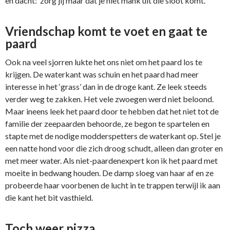
en dacht: ‘zorg jij maar dat je niet mank uit die sloot komt.’
Vriendschap komt te voet en gaat te
paard
Ook na veel sjorren lukte het ons niet om het paard los te
krijgen. De waterkant was schuin en het paard had meer
interesse in het ‘grass’ dan in de droge kant. Ze leek steeds
verder weg te zakken. Het vele zwoegen werd niet beloond.
Maar ineens leek het paard door te hebben dat het niet tot de
familie der zeepaarden behoorde, ze begon te spartelen en
stapte met de nodige modderspetters de waterkant op. Stel je
een natte hond voor die zich droog schudt, alleen dan groter en
met meer water. Als niet-paardenexpert kon ik het paard met
moeite in bedwang houden. De damp sloeg van haar af en ze
probeerde haar voorbenen de lucht in te trappen terwijl ik aan
die kant het bit vasthield.
Toch weer pizza