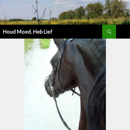
Zoeken
Houd Moed, Heb Lief
SPRING
NAAR
INHOUD