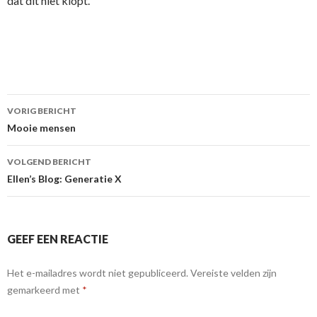
dat dit niet klopt.
VORIG BERICHT
Berichtnavigatie
Mooie mensen
VOLGEND BERICHT
Ellen’s Blog: Generatie X
GEEF EEN REACTIE
Het e-mailadres wordt niet gepubliceerd.
Vereiste velden zijn
gemarkeerd met
*