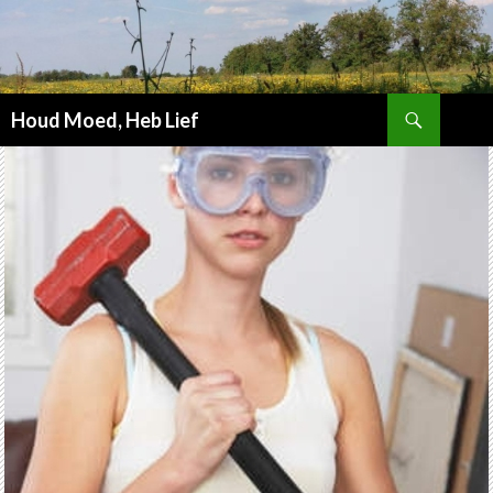
Zoeken
Houd Moed, Heb Lief
SPRING
NAAR
INHOUD