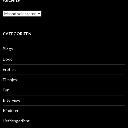
ARCHIEF
A
r
c
h
i
CATEGORIEËN
e
f
Blogs
Dood
Erotiek
Filmpjes
Fun
Interview
Kinderen
Liefdesgedicht