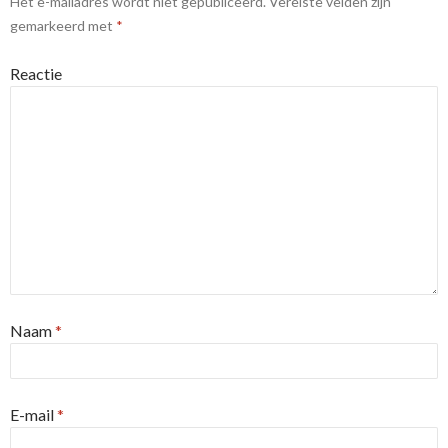
Het e-mailadres wordt niet gepubliceerd.
Vereiste velden zijn
gemarkeerd met
*
Reactie
Naam
*
E-mail
*