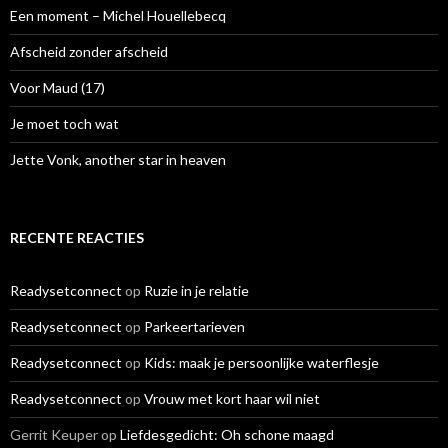
a
Een moment – Michel Houellebecq
a
r
Afscheid zonder afscheid
:
Voor Maud (17)
Je moet toch wat
Jette Vonk, another star in heaven
RECENTE REACTIES
Readysetconnect
op
Ruzie in je relatie
Readysetconnect
op
Parkeertarieven
Readysetconnect
op
Kids: maak je persoonlijke waterflesje
Readysetconnect
op
Vrouw met kort haar wil niet
Gerrit Keuper
op
Liefdesgedicht: Oh schone maagd