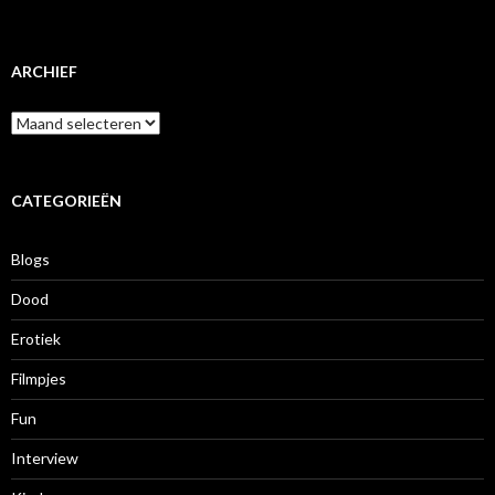
ARCHIEF
A
r
c
h
i
CATEGORIEËN
e
f
Blogs
Dood
Erotiek
Filmpjes
Fun
Interview