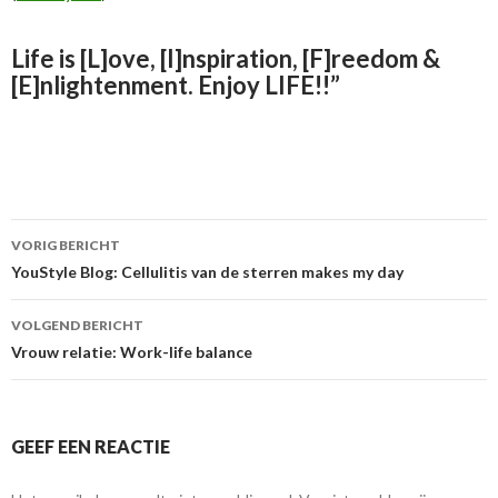
Life is [
L
]ove, [
I
]nspiration, [
F
]reedom &
[
E
]nlightenment. Enjoy
LIFE
!!”
VORIG BERICHT
Berichtnavigatie
YouStyle Blog: Cellulitis van de sterren makes my day
VOLGEND BERICHT
Vrouw relatie: Work-life balance
GEEF EEN REACTIE