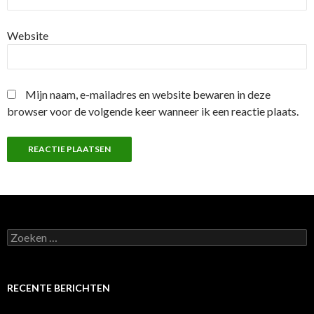
Website
Mijn naam, e-mailadres en website bewaren in deze
browser voor de volgende keer wanneer ik een reactie plaats.
Z
o
e
k
e
RECENTE BERICHTEN
n
n