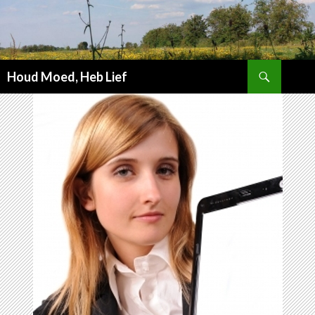
Zoeken
Houd Moed, Heb Lief
SPRING
NAAR
INHOUD