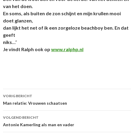
van het doen.
En soms, als buiten de zon schijnt en mijn krullen mooi
doet glanzen,
dan lijkt het net of ik een zorgeloze beachboy ben. En dat
geeft
niks…’
Je vindt Ralph ook
op
www.ralphp.nl
VORIG BERICHT
Berichtnavigatie
Man relatie: Vrouwen schaatsen
VOLGEND BERICHT
Antonie Kamerling als man en vader