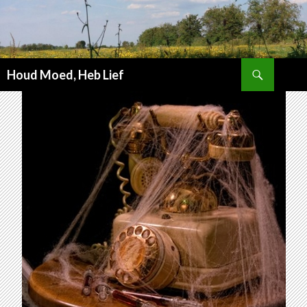
Zoeken
Houd Moed, Heb Lief
SPRING
NAAR
INHOUD