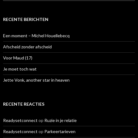
o
e
k
e
RECENTE BERICHTEN
n
n
a
Een moment – Michel Houellebecq
a
r
Afscheid zonder afscheid
:
Voor Maud (17)
Je moet toch wat
Jette Vonk, another star in heaven
RECENTE REACTIES
Readysetconnect
op
Ruzie in je relatie
Readysetconnect
op
Parkeertarieven