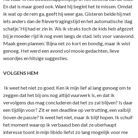
En dat is maar goed ook. Want hij begint het te missen. Omdat
ik wat op de rem ga, geeft hij weer gas. Gisteren belde hij met
iets anders dan de filevertragingstijd en het automatische ‘dag
schatje.’ Hij had er zin in. ‘Als ik straks toch de kids heb afgezet
bij je moeder rijd ik nog even langs de stad. Iets voor vanavond.
Maak geen plannen.’ Bijna net zo kort en bondig, maar ik wist
genoeg. Het werd een avond vol mooie gedachten, lieve
woordjes en hitsige suggesties.
VOLGENS HEM
Ik weet het niet zo goed. Ken ik mijn lief al lang genoeg om te
zeggen dat het bij ons nog altijd vuurwerk is, en dat ik
vervolgens dus mag concluderen dat het zo zal blijven? Is daar
een tijdlijn voor? Zit er een deadline op vertrutting, een valbijl
boven de passie? Ik weet het niet, maar ik blijf hopen. Ik schuif
het moment waarop ik verbaasd ben dat ze uberhaupt
interesse toont in mijn libido liefst zo lang mogelijk voor me