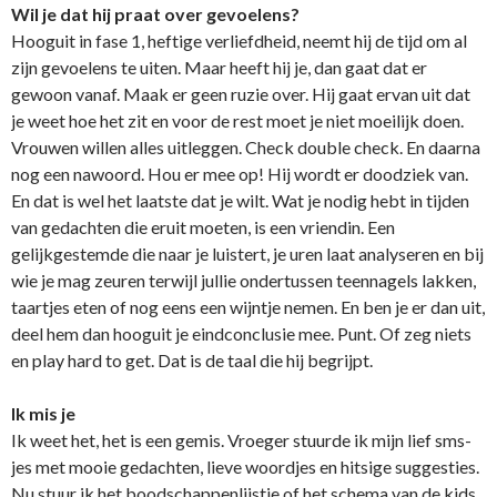
Wil je dat hij praat over gevoelens?
Hooguit in fase 1, heftige verliefdheid, neemt hij de tijd om al
zijn gevoelens te uiten. Maar heeft hij je, dan gaat dat er
gewoon vanaf. Maak er geen ruzie over. Hij gaat ervan uit dat
je weet hoe het zit en voor de rest moet je niet moeilijk doen.
Vrouwen willen alles uitleggen. Check double check. En daarna
nog een nawoord. Hou er mee op! Hij wordt er doodziek van.
En dat is wel het laatste dat je wilt. Wat je nodig hebt in tijden
van gedachten die eruit moeten, is een vriendin. Een
gelijkgestemde die naar je luistert, je uren laat analyseren en bij
wie je mag zeuren terwijl jullie ondertussen teennagels lakken,
taartjes eten of nog eens een wijntje nemen. En ben je er dan uit,
deel hem dan hooguit je eindconclusie mee. Punt. Of zeg niets
en play hard to get. Dat is de taal die hij begrijpt.
Ik mis je
Ik weet het, het is een gemis. Vroeger stuurde ik mijn lief sms-
jes met mooie gedachten, lieve woordjes en hitsige suggesties.
Nu stuur ik het boodschappenlijstje of het schema van de kids.