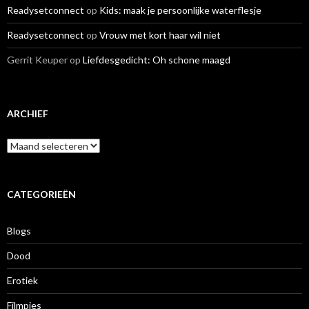
Readysetconnect
op
Kids: maak je persoonlijke waterflesje
Readysetconnect
op
Vrouw met kort haar wil niet
Gerrit Keuper
op
Liefdesgedicht: Oh schone maagd
ARCHIEF
A
r
c
h
i
CATEGORIEËN
e
f
Blogs
Dood
Erotiek
Filmpjes