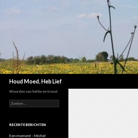
Zoeken
Houd Moed, Heb Lief
Woorden van liefde en troost
Z
o
e
k
e
RECENTE BERICHTEN
n
n
Een moment – Michel