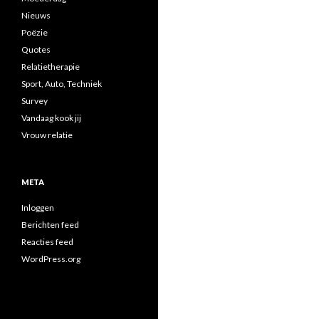
Nieuws
Poëzie
Quotes
Relatietherapie
Sport, Auto, Techniek
Survey
Vandaag kook jij
Vrouw relatie
META
Inloggen
Berichten feed
Reacties feed
WordPress.org