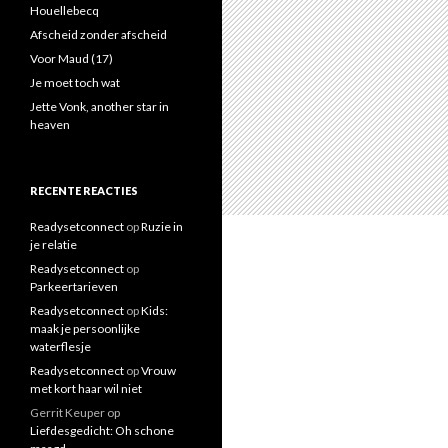
a
Houellebecq
a
Afscheid zonder afscheid
r
Voor Maud (17)
:
Je moet toch wat
Jette Vonk, another star in
heaven
RECENTE REACTIES
Readysetconnect
op
Ruzie in
je relatie
Readysetconnect
op
Parkeertarieven
Readysetconnect
op
Kids:
maak je persoonlijke
waterflesje
Readysetconnect
op
Vrouw
met kort haar wil niet
Gerrit Keuper
op
Liefdesgedicht: Oh schone