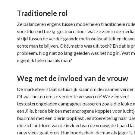
Traditionele rol
Ze balanceren ergens tussen moderne en traditionele rollen
voortdurend bezig, gestuurd door wat ze zien in de media
strijd tussen de verder gaande metroseksualiteit en de w
echte man te blijven. Oké, metro was uit, toch? En dat is p
probleem. Nog niet zo lang geleden was het nog in. Wat m
eigenlijk helemaal als man?
Weg met de invloed van de vrouw
De marketeer staat natuurlijk klaar om de mannen verder 
Of was het nu om ze verder te verwarren? We zien veel
testosterongeladen campagnes passeren zoals die leuke
een Jills, brede binken met androgene koppies voor luchtj
buurman met een bierinloopkast , en stoere terug naar b
die zich ontdoen van de invloed van de vrouw, de baard la
rauw vlees gaat eten. Hun boodschap: de man als jager is 