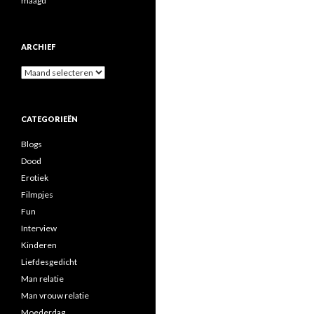
maagd
ARCHIEF
A
r
c
h
CATEGORIEËN
i
e
Blogs
f
Dood
Erotiek
Filmpjes
Fun
Interview
Kinderen
Liefdesgedicht
Man relatie
Man vrouw relatie
Moederdag