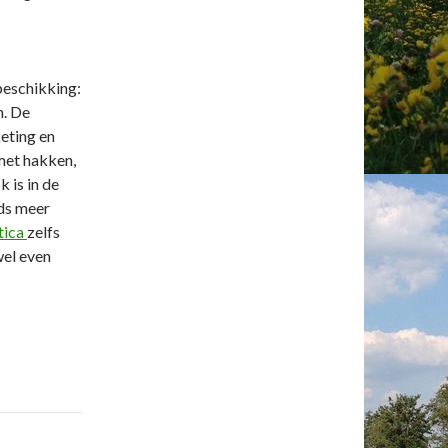
beschikking:
n. De
eting en
 met hakken,
 is in de
ds meer
tica
zelfs
wel even