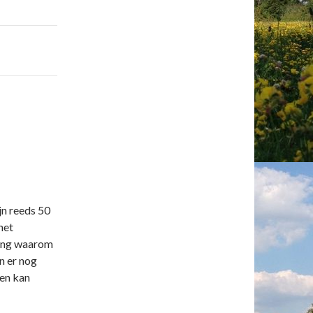
jn reeds 50
het
ing waarom
n er nog
en kan