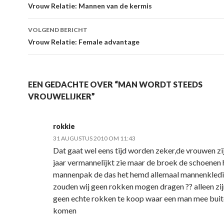
Berichtnavigatie
Vrouw Relatie: Mannen van de kermis
VOLGEND BERICHT
Vrouw Relatie: Female advantage
EEN GEDACHTE OVER “MAN WORDT STEEDS
VROUWELIJKER”
rokkie
31 AUGUSTUS 2010 OM 11:43
Dat gaat wel eens tijd worden zeker,de vrouwen zi
jaar vermannelijkt zie maar de broek de schoenen 
mannenpak de das het hemd allemaal mannenkled
zouden wij geen rokken mogen dragen ?? alleen zij
geen echte rokken te koop waar een man mee buit
komen