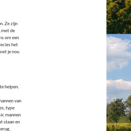
. Ze zijn
, met de
ens om een
recies het
oet je nou
te helpen.
 mannen van
es, type
asic mannen
at staan en
terug.