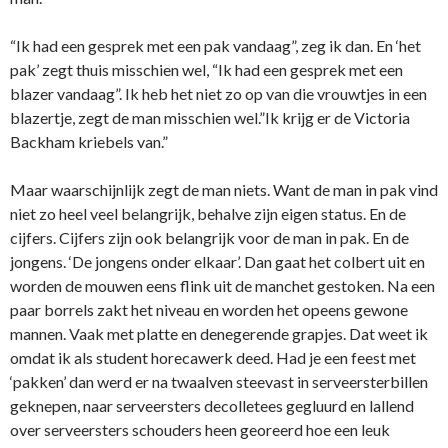
“Ik had een gesprek met een pak vandaag”, zeg ik dan. En ‘het
pak’ zegt thuis misschien wel, “Ik had een gesprek met een
blazer vandaag”. Ik heb het niet zo op van die vrouwtjes in een
blazertje, zegt de man misschien wel.”Ik krijg er de Victoria
Backham kriebels van.”
Maar waarschijnlijk zegt de man niets. Want de man in pak vind
niet zo heel veel belangrijk, behalve zijn eigen status. En de
cijfers. Cijfers zijn ook belangrijk voor de man in pak. En de
jongens. ‘De jongens onder elkaar’. Dan gaat het colbert uit en
worden de mouwen eens flink uit de manchet gestoken. Na een
paar borrels zakt het niveau en worden het opeens gewone
mannen. Vaak met platte en denegerende grapjes. Dat weet ik
omdat ik als student horecawerk deed. Had je een feest met
‘pakken’ dan werd er na twaalven steevast in serveersterbillen
geknepen, naar serveersters decolletees gegluurd en lallend
over serveersters schouders heen georeerd hoe een leuk