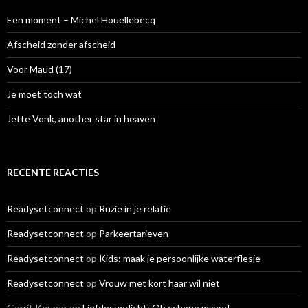
n
a
Een moment – Michel Houellebecq
a
r
Afscheid zonder afscheid
:
Voor Maud (17)
Je moet toch wat
Jette Vonk, another star in heaven
RECENTE REACTIES
Readysetconnect
op
Ruzie in je relatie
Readysetconnect
op
Parkeertarieven
Readysetconnect
op
Kids: maak je persoonlijke waterflesje
Readysetconnect
op
Vrouw met kort haar wil niet
Gerrit Keuper
op
Liefdesgedicht: Oh schone maagd