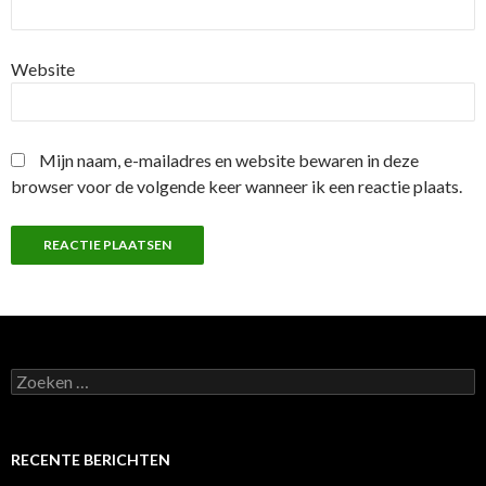
Website
Mijn naam, e-mailadres en website bewaren in deze
browser voor de volgende keer wanneer ik een reactie plaats.
Z
o
e
k
e
RECENTE BERICHTEN
n