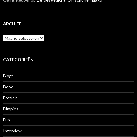
ARCHIEF
A
r
c
h
i
CATEGORIEËN
e
f
Blogs
Dood
Erotiek
Filmpjes
Fun
Interview