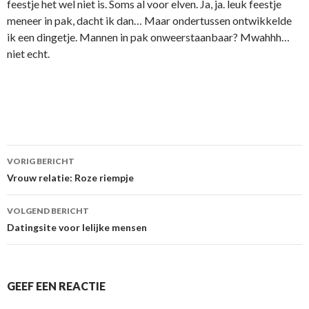
feestje het wel niet is. Soms al voor elven. Ja, ja. leuk feestje
meneer in pak, dacht ik dan… Maar ondertussen ontwikkelde
ik een dingetje. Mannen in pak onweerstaanbaar? Mwahhh…
niet echt.
VORIG BERICHT
Berichtnavigatie
Vrouw relatie: Roze riempje
VOLGEND BERICHT
Datingsite voor lelijke mensen
GEEF EEN REACTIE