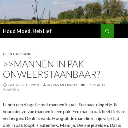
Zoeken
Houd Moed, Heb Lief
SPRING
NAAR
INHOUD
GEEN CATEGORIE
>>MANNEN IN PAK
ONWEERSTAANBAAR?
24 AUGUSTUS 2010
BO VAN MEERWIJK
EEN REACTIE
PLAATSEN
Ik heb een dingetje met mannen in pak. Een naar dingetje. Ik
houd niet zo van mannen in een pak. Een man in pak heeft iets te
verbergen. Denk ik vaak. Hooguit de man die in zijn vrije tijd
ook in pak loopt is autentiek. Maar ja. Die zie je zelden. Dat is