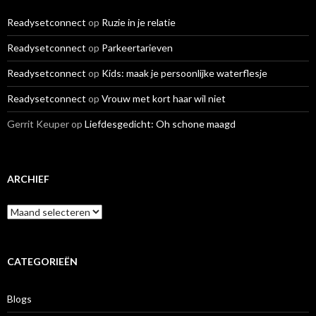
Readysetconnect
op
Ruzie in je relatie
Readysetconnect
op
Parkeertarieven
Readysetconnect
op
Kids: maak je persoonlijke waterflesje
Readysetconnect
op
Vrouw met kort haar wil niet
Gerrit Keuper
op
Liefdesgedicht: Oh schone maagd
ARCHIEF
A
r
c
h
i
CATEGORIEËN
e
f
Blogs