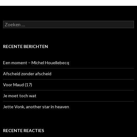
Z
o
e
k
e
RECENTE BERICHTEN
n
n
a
Een moment – Michel Houellebecq
a
r
Afscheid zonder afscheid
:
Voor Maud (17)
Je moet toch wat
Jette Vonk, another star in heaven
RECENTE REACTIES