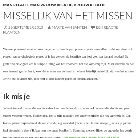
MAN RELATIE
,
MAN VROUW RELATIE
,
VROUW RELATIE
MISSELIJK VAN HET MISSEN
26 SEPTEMBER 2013
MARTE VAN SANTEN
EEN REACTIE
PLAATSEN
Wanneer je iemand moet missen die je lief is, kan de pijn je soms fysiek overvallen. Is dat een chemisch
proces, een psychologisch proces of is het gewoon de keerzijde van heel veel van iemand houden?
De
grote
Van Dale
geeft een te simpele uitleg van het fenomeen: het niet aanwezig zijn. Maar iedereen die wel
eens iemand gemist heeft, weet dat er meer aan de hand is, je kunt letterlijk misselijk zijn van het missen.
Je wilt bij de ander zijn, met hem of haar kunnen praten of kunnen aanraken.
Ik mis je
Je kunt iemand missen die aan de andere kant van de wereld zit, maar ook iemand die slechts een paar
straten verderop woont. Sterker nog, het is zelfs mogelijk een ander te missen die nog aanwezig is. Dat
laatste gebeurt bijvoorbeeld als een vriendin erg verandert (‘Ik mis de Els van vroeger’), of als je partner
heel afstandelijk doet (‘Ik kan hem niet meer bereiken’). Sommige mensen lijden zo erg onder het gemis
van een ander dat ze zich ook fysiek rot voelen.
Lees verder op het blog van Marte van Santen…