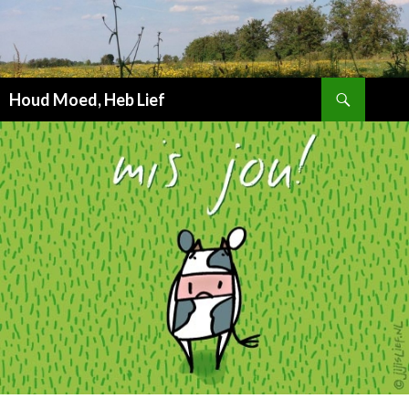
Zoeken
Houd Moed, Heb Lief
SPRING
NAAR
INHOUD