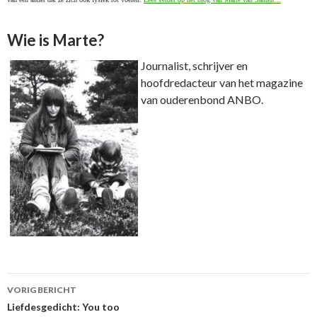
Wie is Marte?
Journalist, schrijver en
hoofdredacteur van het magazine
van ouderenbond ANBO.
VORIG BERICHT
Berichtnavigatie
Liefdesgedicht: You too