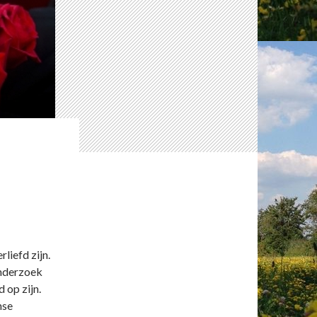
liefd zijn.
onderzoek
 op zijn.
nse