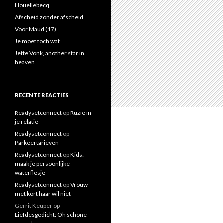
a
Houellebecq
a
Afscheid zonder afscheid
r
Voor Maud (17)
:
Je moet toch wat
Jette Vonk, another star in
heaven
RECENTE REACTIES
Readysetconnect
op
Ruzie in
je relatie
Readysetconnect
op
Parkeertarieven
Readysetconnect
op
Kids:
maak je persoonlijke
waterflesje
Readysetconnect
op
Vrouw
met kort haar wil niet
Gerrit Keuper
op
Liefdesgedicht: Oh schone