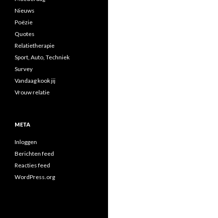
Nieuws
Poëzie
Quotes
Relatietherapie
Sport, Auto, Techniek
Survey
Vandaag kook jij
Vrouw relatie
META
Inloggen
Berichten feed
Reacties feed
WordPress.org