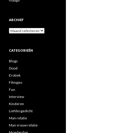
maagd
ARCHIEF
A
r
c
h
CATEGORIEËN
i
e
Blogs
f
Dood
Erotiek
Filmpjes
Fun
Interview
Kinderen
Liefdesgedicht
Man relatie
Man vrouw relatie
Moederdag