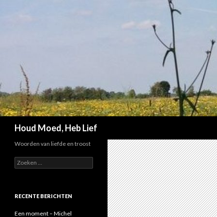
Zoeken
Houd Moed, Heb Lief
Woorden van liefde en troost
Z
o
e
k
e
RECENTE BERICHTEN
n
n
Een moment – Michel