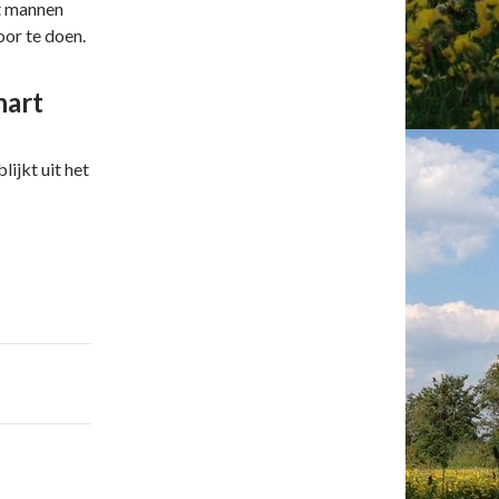
t mannen
oor te doen.
hart
lijkt uit het