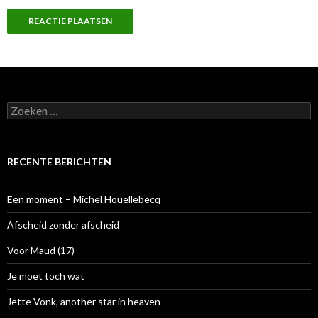
Z
o
e
k
e
RECENTE BERICHTEN
n
n
a
Een moment – Michel Houellebecq
a
r
Afscheid zonder afscheid
:
Voor Maud (17)
Je moet toch wat
Jette Vonk, another star in heaven