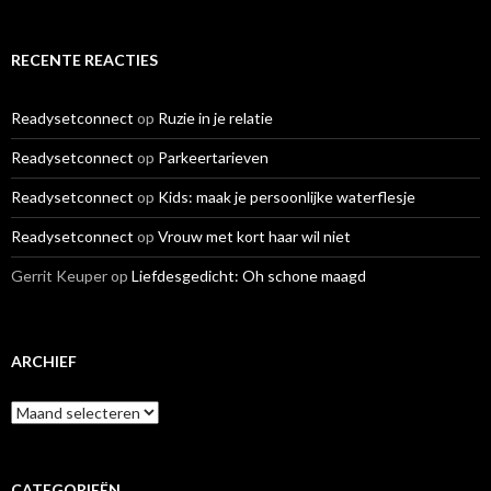
RECENTE REACTIES
Readysetconnect
op
Ruzie in je relatie
Readysetconnect
op
Parkeertarieven
Readysetconnect
op
Kids: maak je persoonlijke waterflesje
Readysetconnect
op
Vrouw met kort haar wil niet
Gerrit Keuper
op
Liefdesgedicht: Oh schone maagd
ARCHIEF
A
r
c
h
i
CATEGORIEËN