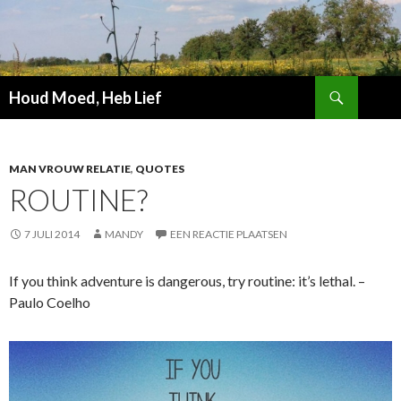
Zoeken
Houd Moed, Heb Lief
SPRING
NAAR
INHOUD
MAN VROUW RELATIE
,
QUOTES
ROUTINE?
7 JULI 2014
MANDY
EEN REACTIE PLAATSEN
If you think adventure is dangerous, try routine: it’s lethal. –
Paulo Coelho