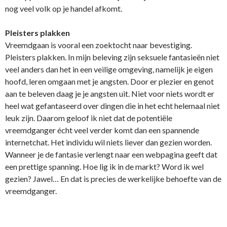
nog veel volk op je handel afkomt.
Pleisters plakken
Vreemdgaan is vooral een zoektocht naar bevestiging.
Pleisters plakken. In mijn beleving zijn seksuele fantasieën niet
veel anders dan het in een veilige omgeving, namelijk je eigen
hoofd, leren omgaan met je angsten. Door er plezier en genot
aan te beleven daag je je angsten uit. Niet voor niets wordt er
heel wat gefantaseerd over dingen die in het echt helemaal niet
leuk zijn. Daarom geloof ik niet dat de potentiële
vreemdganger écht veel verder komt dan een spannende
internetchat. Het individu wil niets liever dan gezien worden.
Wanneer je de fantasie verlengt naar een webpagina geeft dat
een prettige spanning. Hoe lig ik in de markt? Word ik wel
gezien? Jawel… En dat is precies de werkelijke behoefte van de
vreemdganger.