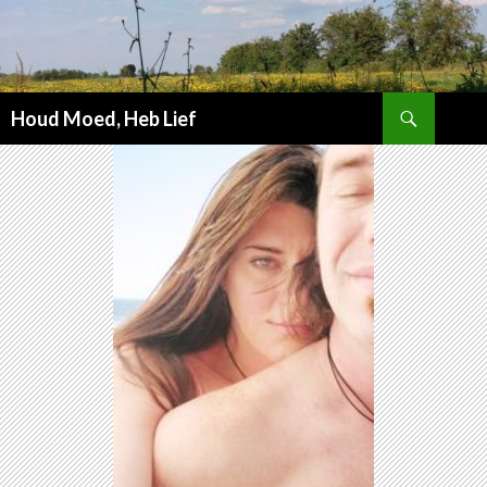
Zoeken
Houd Moed, Heb Lief
SPRING
NAAR
INHOUD