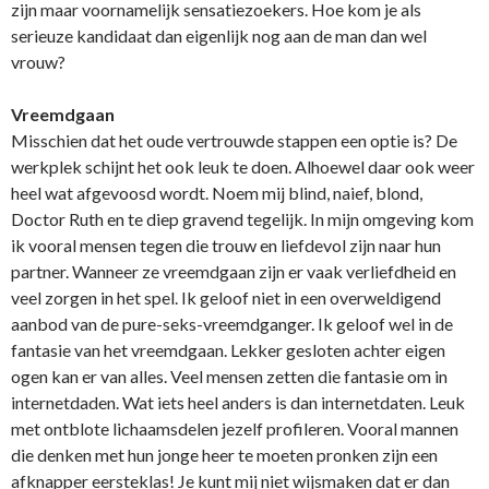
zijn maar voornamelijk sensatiezoekers. Hoe kom je als
serieuze kandidaat dan eigenlijk nog aan de man dan wel
vrouw?
Vreemdgaan
Misschien dat het oude vertrouwde stappen een optie is? De
werkplek schijnt het ook leuk te doen. Alhoewel daar ook weer
heel wat afgevoosd wordt. Noem mij blind, naief, blond,
Doctor Ruth en te diep gravend tegelijk. In mijn omgeving kom
ik vooral mensen tegen die trouw en liefdevol zijn naar hun
partner. Wanneer ze vreemdgaan zijn er vaak verliefdheid en
veel zorgen in het spel. Ik geloof niet in een overweldigend
aanbod van de pure-seks-vreemdganger. Ik geloof wel in de
fantasie van het vreemdgaan. Lekker gesloten achter eigen
ogen kan er van alles. Veel mensen zetten die fantasie om in
internetdaden. Wat iets heel anders is dan internetdaten. Leuk
met ontblote lichaamsdelen jezelf profileren. Vooral mannen
die denken met hun jonge heer te moeten pronken zijn een
afknapper eersteklas! Je kunt mij niet wijsmaken dat er dan