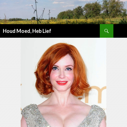
Zoeken
Houd Moed, Heb Lief
SPRING
NAAR
INHOUD