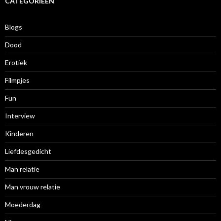
i
CATEGORIEËN
e
f
Blogs
Dood
Erotiek
Filmpjes
Fun
Interview
Kinderen
Liefdesgedicht
Man relatie
Man vrouw relatie
Moederdag