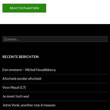
Z
o
e
k
e
RECENTE BERICHTEN
n
n
a
Een moment – Michel Houellebecq
a
r
Afscheid zonder afscheid
:
Voor Maud (17)
Je moet toch wat
Jette Vonk, another star in heaven