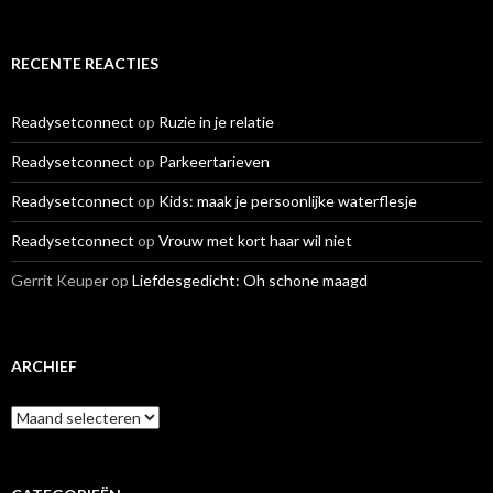
RECENTE REACTIES
Readysetconnect
op
Ruzie in je relatie
Readysetconnect
op
Parkeertarieven
Readysetconnect
op
Kids: maak je persoonlijke waterflesje
Readysetconnect
op
Vrouw met kort haar wil niet
Gerrit Keuper
op
Liefdesgedicht: Oh schone maagd
ARCHIEF
A
r
c
h