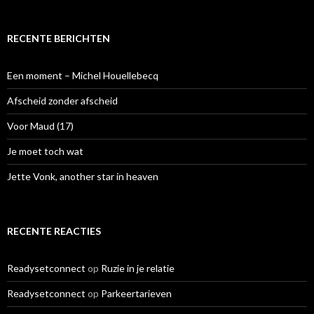
e
k
e
RECENTE BERICHTEN
n
n
a
Een moment – Michel Houellebecq
a
r
Afscheid zonder afscheid
:
Voor Maud (17)
Je moet toch wat
Jette Vonk, another star in heaven
RECENTE REACTIES
Readysetconnect
op
Ruzie in je relatie
Readysetconnect
op
Parkeertarieven