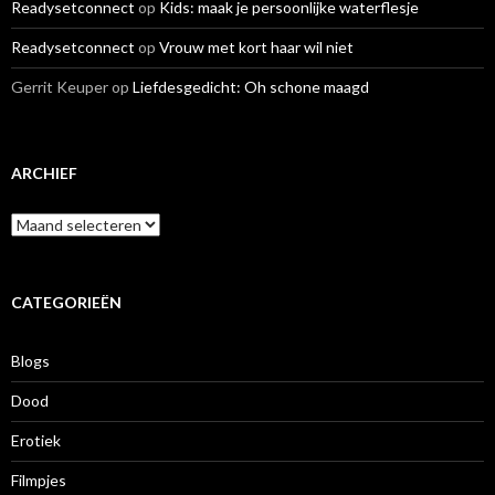
Readysetconnect
op
Kids: maak je persoonlijke waterflesje
Readysetconnect
op
Vrouw met kort haar wil niet
Gerrit Keuper
op
Liefdesgedicht: Oh schone maagd
ARCHIEF
A
r
c
h
i
CATEGORIEËN
e
f
Blogs
Dood
Erotiek
Filmpjes