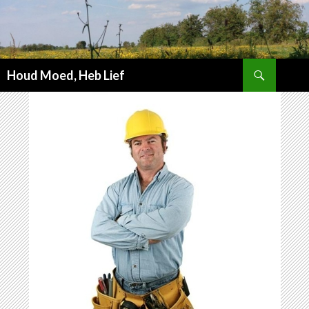
Zoeken
Houd Moed, Heb Lief
SPRING
NAAR
INHOUD