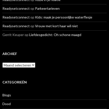
Readysetconnect
op
Parkeertarieven
Readysetconnect
op
Kids: maak je persoonlijke waterflesje
Readysetconnect
op
Vrouw met kort haar wil niet
Gerrit Keuper
op
Liefdesgedicht: Oh schone maagd
ARCHIEF
A
r
c
h
i
CATEGORIEËN
e
f
Blogs
Dood