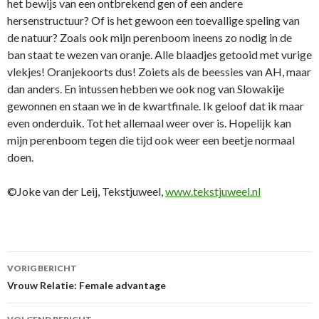
het bewijs van een ontbrekend gen of een andere
hersenstructuur? Of is het gewoon een toevallige speling van
de natuur? Zoals ook mijn perenboom ineens zo nodig in de
ban staat te wezen van oranje. Alle blaadjes getooid met vurige
vlekjes! Oranjekoorts dus! Zoiets als de beessies van AH, maar
dan anders. En intussen hebben we ook nog van Slowakije
gewonnen en staan we in de kwartfinale. Ik geloof dat ik maar
even onderduik. Tot het allemaal weer over is. Hopelijk kan
mijn perenboom tegen die tijd ook weer een beetje normaal
doen.
©Joke van der Leij, Tekstjuweel,
www.tekstjuweel.nl
VORIG BERICHT
Berichtnavigatie
Vrouw Relatie: Female advantage