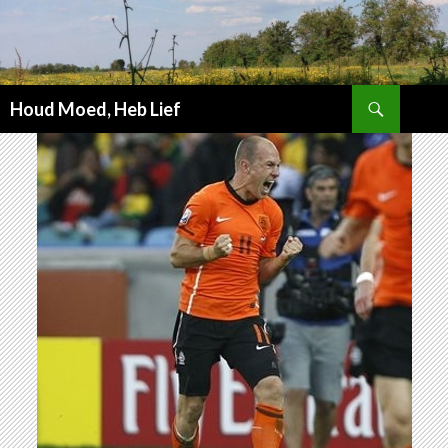
Zoeken
Houd Moed, Heb Lief
SPRING
NAAR
INHOUD