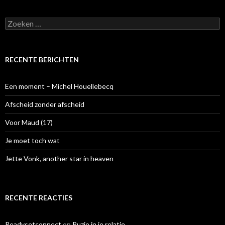
Z
o
e
k
e
RECENTE BERICHTEN
n
n
a
Een moment – Michel Houellebecq
a
r
Afscheid zonder afscheid
:
Voor Maud (17)
Je moet toch wat
Jette Vonk, another star in heaven
RECENTE REACTIES
Readysetconnect
op
Ruzie in je relatie