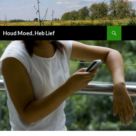
Zoeken
Houd Moed, Heb Lief
SPRING
NAAR
INHOUD