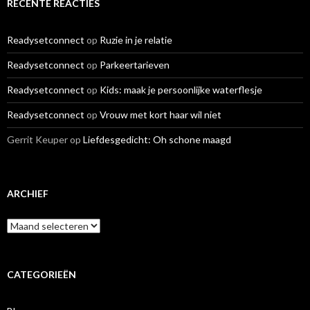
RECENTE REACTIES
Readysetconnect
op
Ruzie in je relatie
Readysetconnect
op
Parkeertarieven
Readysetconnect
op
Kids: maak je persoonlijke waterflesje
Readysetconnect
op
Vrouw met kort haar wil niet
Gerrit Keuper
op
Liefdesgedicht: Oh schone maagd
ARCHIEF
A
r
c
h
i
CATEGORIEËN
e
f