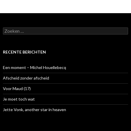
Z
o
e
k
e
RECENTE BERICHTEN
n
n
a
Een moment – Michel Houellebecq
a
r
Afscheid zonder afscheid
:
Voor Maud (17)
Je moet toch wat
Jette Vonk, another star in heaven