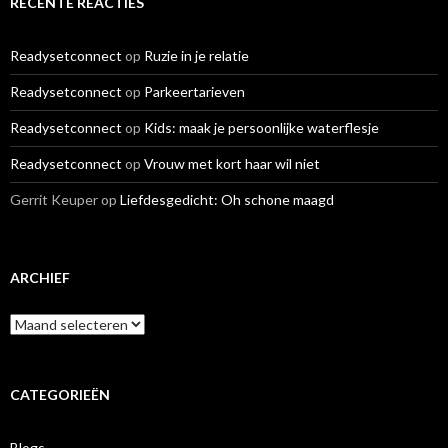
RECENTE REACTIES
Readysetconnect
op
Ruzie in je relatie
Readysetconnect
op
Parkeertarieven
Readysetconnect
op
Kids: maak je persoonlijke waterflesje
Readysetconnect
op
Vrouw met kort haar wil niet
Gerrit Keuper
op
Liefdesgedicht: Oh schone maagd
ARCHIEF
A
r
c
h
i
CATEGORIEËN
e
f
Blogs