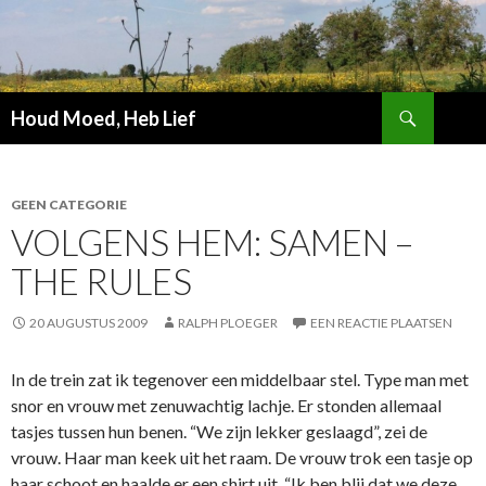
Zoeken
Houd Moed, Heb Lief
SPRING
NAAR
INHOUD
GEEN CATEGORIE
VOLGENS HEM: SAMEN –
THE RULES
20 AUGUSTUS 2009
RALPH PLOEGER
EEN REACTIE PLAATSEN
In de trein zat ik tegenover een middelbaar stel. Type man met
snor en vrouw met zenuwachtig lachje. Er stonden allemaal
tasjes tussen hun benen. “We zijn lekker geslaagd”, zei de
vrouw. Haar man keek uit het raam. De vrouw trok een tasje op
haar schoot en haalde er een shirt uit. “Ik ben blij dat we deze