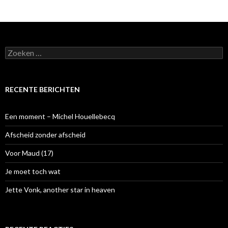
Z
o
e
k
e
RECENTE BERICHTEN
n
n
a
Een moment – Michel Houellebecq
a
r
Afscheid zonder afscheid
:
Voor Maud (17)
Je moet toch wat
Jette Vonk, another star in heaven