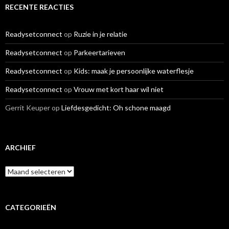
RECENTE REACTIES
Readysetconnect
op
Ruzie in je relatie
Readysetconnect
op
Parkeertarieven
Readysetconnect
op
Kids: maak je persoonlijke waterflesje
Readysetconnect
op
Vrouw met kort haar wil niet
Gerrit Keuper
op
Liefdesgedicht: Oh schone maagd
ARCHIEF
A
r
c
h
i
CATEGORIEËN
e
f