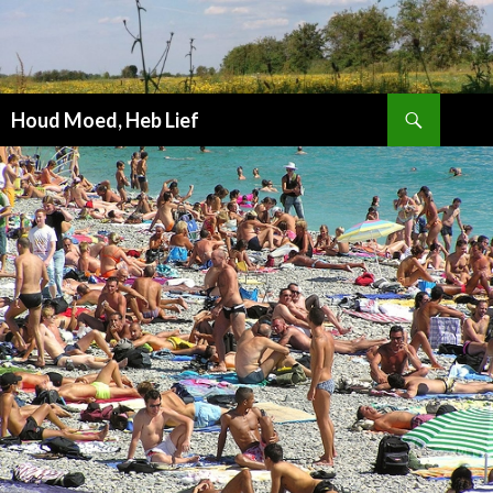
Zoeken
Houd Moed, Heb Lief
SPRING
NAAR
INHOUD