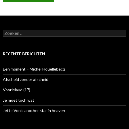
Z
o
e
k
e
RECENTE BERICHTEN
n
n
a
Een moment – Michel Houellebecq
a
r
Afscheid zonder afscheid
:
Voor Maud (17)
Je moet toch wat
Jette Vonk, another star in heaven