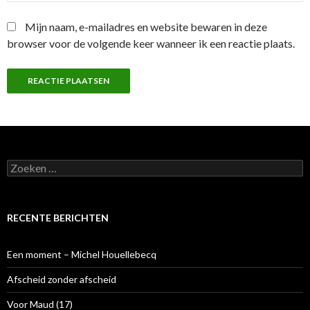
Mijn naam, e-mailadres en website bewaren in deze
browser voor de volgende keer wanneer ik een reactie plaats.
Z
o
e
k
e
RECENTE BERICHTEN
n
n
a
Een moment – Michel Houellebecq
a
r
Afscheid zonder afscheid
:
Voor Maud (17)