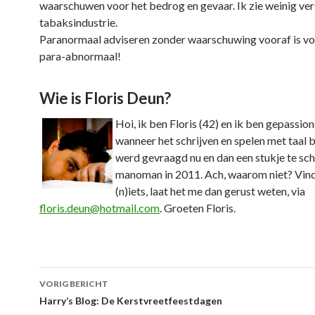
waarschuwen voor het bedrog en gevaar. Ik zie weinig ver
tabaksindustrie.
Paranormaal adviseren zonder waarschuwing vooraf is vo
para-abnormaal!
Wie is Floris Deun?
Hoi, ik ben Floris (42) en ik ben gepassio
wanneer het schrijven en spelen met taal b
werd gevraagd nu en dan een stukje te sch
manoman in 2011. Ach, waarom niet? Vind
(n)iets, laat het me dan gerust weten, via
floris.deun@hotmail.com
. Groeten Floris.
VORIG BERICHT
Berichtnavigatie
Harry’s Blog: De Kerstvreetfeestdagen