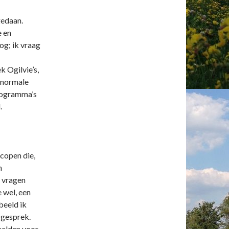
gedaan.
e en
og; ik vraag
k Ogilvie’s,
ranormale
programma’s
.
copen die,
n
e vragen
 wel, een
beeld ik
 gesprek.
eelden voor