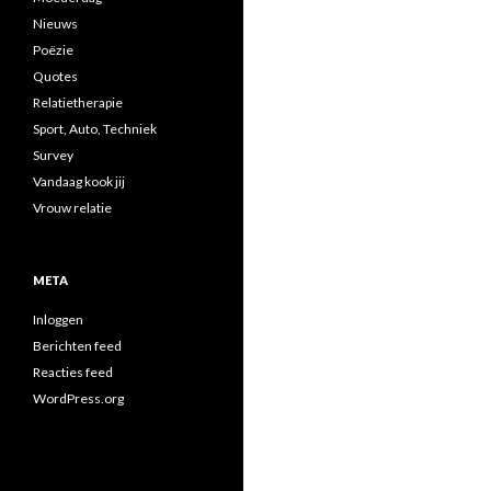
Nieuws
Poëzie
Quotes
Relatietherapie
Sport, Auto, Techniek
Survey
Vandaag kook jij
Vrouw relatie
META
Inloggen
Berichten feed
Reacties feed
WordPress.org