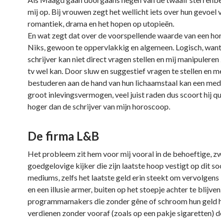
mij op. Bij vrouwen zegt het wellicht iets over hun gevoel 
romantiek, drama en het hopen op utopieën.
En wat zegt dat over de voorspellende waarde van een h
Niks, gewoon te oppervlakkig en algemeen. Logisch, want
schrijver kan niet direct vragen stellen en mij manipuleren
tv wel kan. Door sluw en suggestief vragen te stellen en m
bestuderen aan de hand van hun lichaamstaal kan een me
groot inlevingsvermogen, veel juist raden dus scoort hij qu
hoger dan de schrijver van mijn horoscoop.
De firma L&B
Het probleem zit hem voor mij vooral in de behoeftige, 
goedgelovige kijker die zijn laatste hoop vestigt op dit so
mediums, zelfs het laatste geld erin steekt om vervolgen
en een illusie armer, buiten op het stoepje achter te blijven.
programmamakers die zonder gêne of schroom hun geld 
verdienen zonder vooraf (zoals op een pakje sigaretten) de