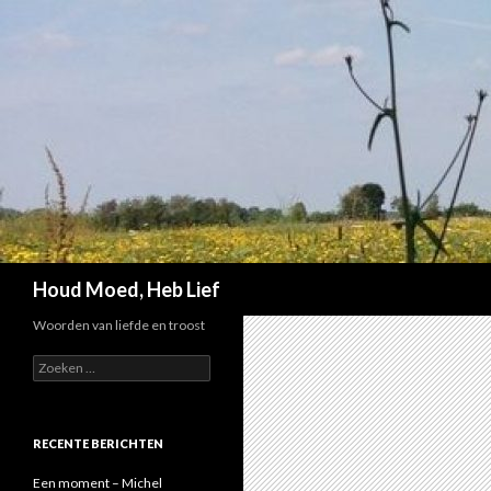
Zoeken
Houd Moed, Heb Lief
Woorden van liefde en troost
Z
o
e
k
e
RECENTE BERICHTEN
n
n
Een moment – Michel