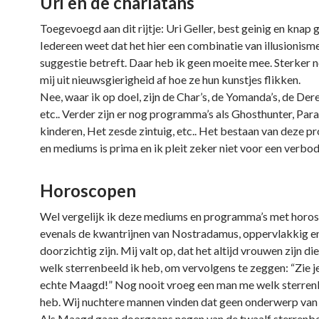
Uri en de charlatans
Toegevoegd aan dit rijtje: Uri Geller, best geinig en knap 
Iedereen weet dat het hier een combinatie van illusionism
suggestie betreft. Daar heb ik geen moeite mee. Sterker n
mij uit nieuwsgierigheid af hoe ze hun kunstjes flikken.
Nee, waar ik op doel, zijn de Char’s, de Yomanda’s, de Dere
etc.. Verder zijn er nog programma’s als Ghosthunter, Pa
kinderen, Het zesde zintuig, etc.. Het bestaan van deze 
en mediums is prima en ik pleit zeker niet voor een verbod
Horoscopen
Wel vergelijk ik deze mediums en programma’s met horos
evenals de kwantrijnen van Nostradamus, oppervlakkig e
doorzichtig zijn. Mij valt op, dat het altijd vrouwen zijn di
welk sterrenbeeld ik heb, om vervolgens te zeggen: “Zie je
echte Maagd!” Nog nooit vroeg een man me welk sterren
heb. Wij nuchtere mannen vinden dat geen onderwerp van
Als Maagd gaan doorgaans negen van de twaalf sterrenb