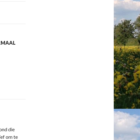
ORMAAL
ond die
ef om te