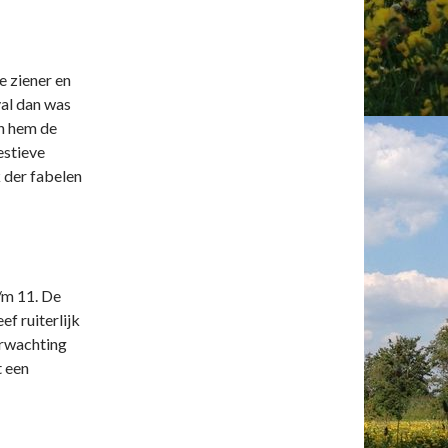
 ziener en
val dan was
in hem de
gestieve
k der fabelen
/m 11. De
f ruiterlijk
erwachting
t een