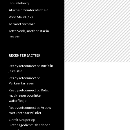
a
Houellebecq
a
Afscheid zonder afscheid
r
Voor Maud (17)
:
Je moet toch wat
Jette Vonk, another star in
heaven
RECENTE REACTIES
Readysetconnect
op
Ruzie in
je relatie
Readysetconnect
op
Parkeertarieven
Readysetconnect
op
Kids:
maak je persoonlijke
waterflesje
Readysetconnect
op
Vrouw
met kort haar wil niet
Gerrit Keuper
op
Liefdesgedicht: Oh schone