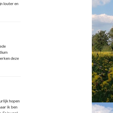
n louter en
oede
edium
werken deze
rlijk hopen
maar ik ben
 Er is veel