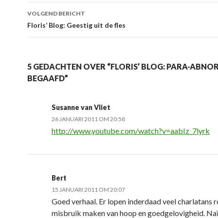
VOLGEND BERICHT
Floris’ Blog: Geestig uit de fles
5 GEDACHTEN OVER “FLORIS’ BLOG: PARA-ABN
BEGAAFD”
Susanne van Vliet
26 JANUARI 2011 OM 20:58
http://www.youtube.com/watch?v=aabIz_7lyrk
Bert
15 JANUARI 2011 OM 20:07
Goed verhaal. Er lopen inderdaad veel charlatans r
misbruik maken van hoop en goedgelovigheid. Naï