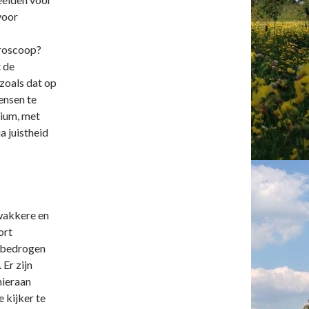
voor
oroscoop?
 de
 zoals dat op
ensen te
dium, met
a juistheid
zwakkere en
ort
s bedrogen
 Er zijn
hieraan
 kijker te