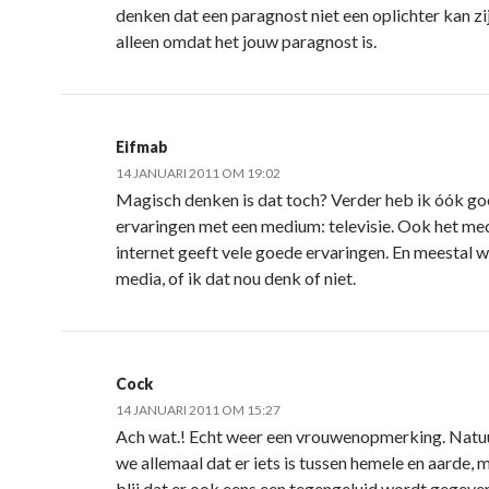
denken dat een paragnost niet een oplichter kan zij
alleen omdat het jouw paragnost is.
Eifmab
14 JANUARI 2011 OM 19:02
Magisch denken is dat toch? Verder heb ik óók g
ervaringen met een medium: televisie. Ook het m
internet geeft vele goede ervaringen. En meestal 
media, of ik dat nou denk of niet.
Cock
14 JANUARI 2011 OM 15:27
Ach wat.! Echt weer een vrouwenopmerking. Natuu
we allemaal dat er iets is tussen hemele en aarde, 
blij dat er ook eens een tegengeluid wordt gegeven.