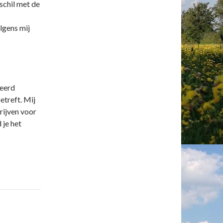
schil met de
lgens mij
neerd
etreft. Mij
rijven voor
 je het