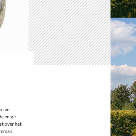
en en
de enige
st over het
mma’s.