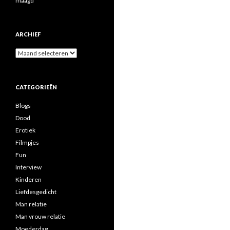
maagd
ARCHIEF
A
r
c
h
CATEGORIEËN
i
e
Blogs
f
Dood
Erotiek
Filmpjes
Fun
Interview
Kinderen
Liefdesgedicht
Man relatie
Man vrouw relatie
Moederdag