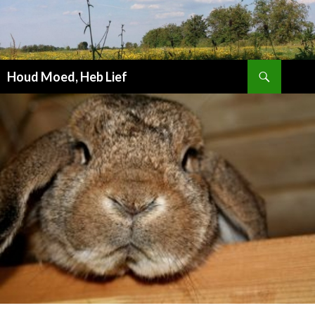
Zoeken
Houd Moed, Heb Lief
SPRING
NAAR
INHOUD