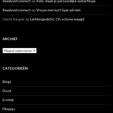
Readysetconnect
op
Kids: maak je persoonlijke waterflesje
Readysetconnect
op
Vrouw met kort haar wil niet
Gerrit Keuper
op
Liefdesgedicht: Oh schone maagd
ARCHIEF
A
r
c
h
i
CATEGORIEËN
e
f
Blogs
Dood
Erotiek
Filmpjes