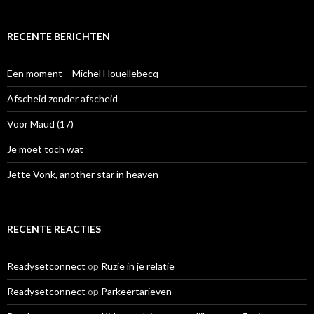
e
k
e
RECENTE BERICHTEN
n
n
a
Een moment – Michel Houellebecq
a
r
Afscheid zonder afscheid
:
Voor Maud (17)
Je moet toch wat
Jette Vonk, another star in heaven
RECENTE REACTIES
Readysetconnect
op
Ruzie in je relatie
Readysetconnect
op
Parkeertarieven