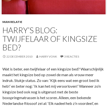
MAN RELATIE
HARRY’S BLOG:
TWIJFELAAR OF KINGSIZE
BED?
22 DECEMBER 2010
HARRY VONK
3 REACTIES
Wat is beter, een twijfelaar of een kingsize bed? Waarschijnlijk
maakt het kingsize bed op zowel de man als vrouw meer
indruk. Stukje status. Zo van: ‘Kijk eens wat een groot bed ik
heb!’ en beter nog: ‘Ik kan het mij veroorloven!’ Wanneer zo’n
kingsize bed ook nog is uitgerust met de beste
boxspringmatrassen is het scoren. Alleen, een bekende
Nederlandse filosoof zei al: ‘Elk nadeel heb z’n voordeel’, en