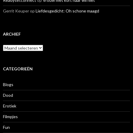
Readysetconnect
op
Vrouw met kort haar wil niet
Gerrit Keuper
op
Liefdesgedicht: Oh schone maagd
ARCHIEF
A
r
c
h
i
CATEGORIEËN
e
f
Blogs
Dood
Erotiek
Filmpjes
Fun