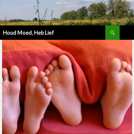
Zoeken
Houd Moed, Heb Lief
SPRING
NAAR
INHOUD