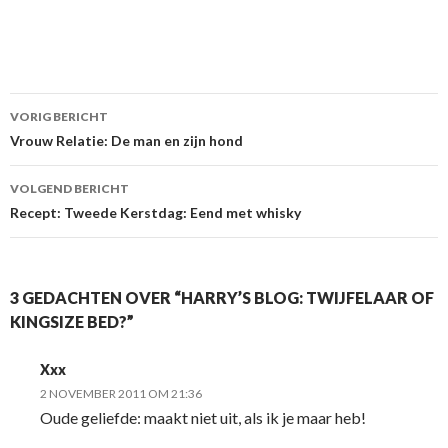
VORIG BERICHT
Berichtnavigatie
Vrouw Relatie: De man en zijn hond
VOLGEND BERICHT
Recept: Tweede Kerstdag: Eend met whisky
3 GEDACHTEN OVER “HARRY’S BLOG: TWIJFELAAR OF
KINGSIZE BED?”
Xxx
2 NOVEMBER 2011 OM 21:36
Oude geliefde: maakt niet uit, als ik je maar heb!