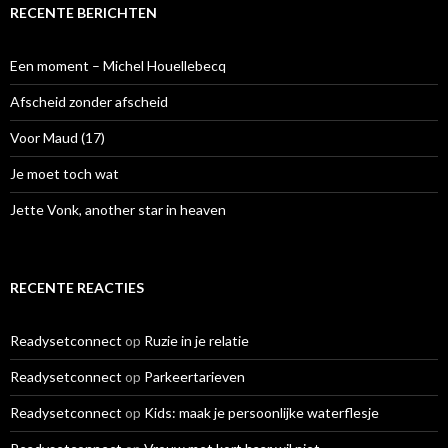
e
RECENTE BERICHTEN
n
n
a
Een moment – Michel Houellebecq
a
r
Afscheid zonder afscheid
:
Voor Maud (17)
Je moet toch wat
Jette Vonk, another star in heaven
RECENTE REACTIES
Readysetconnect
op
Ruzie in je relatie
Readysetconnect
op
Parkeertarieven
Readysetconnect
op
Kids: maak je persoonlijke waterflesje