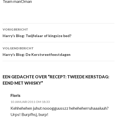
Team manOman
VORIG BERICHT
Berichtnavigatie
Harry’s Blog: Twijfelaar of kingsize bed?
VOLGEND BERICHT
Harry’s Blog: De Kerstvreetfeestdagen
EEN GEDACHTE OVER “RECEPT: TWEEDE KERSTDAG:
EEND MET WHISKY”
Floris
10 JANUARI 2011 OM 18:33
Kehhehehen juhut nooogguusszz heheheherruhaaaluuh?
Urps! Burpfhsj, burp!