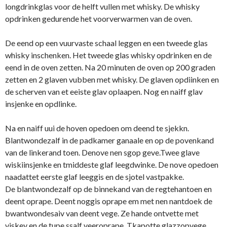
longdrinkglas voor de helft vullen met whisky. De whisky
opdrinken gedurende het voorverwarmen van de oven.
De eend op een vuurvaste schaal leggen en een tweede glas
whisky inschenken. Het tweede glas whisky opdrinken en de
eend in de oven zetten. Na 20 minuten de oven op 200 graden
zetten en 2 glaven vubben met whisky. De glaven opdiinken en
de scherven van et eeiste glav oplaapen. Nog en naiff glav
insjenke en opdlinke.
Na en naiff uui de hoven opedoen om deend te sjekkn.
Blantwondezalf in de padkamer ganaale en op de povenkand
van de linkerand toen. Denove nen sgop geve.Twee glave
wiskiinsjenke en tmiddeste glaf leegdwinke. De nove opedoen
naadattet eerste glaf leeggis en de sjotel vastpakke.
De blantwondezalf op de binnekand van de regtehantoen en
deent oprape. Deent noggis oprape em met nen nantdoek de
bwantwondesaiv van deent vege. Ze hande ontvette met
viskey en de tupe ssalf veeroprape. Tkapotte glazzopvege