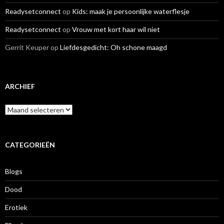
Readysetconnect
op
Kids: maak je persoonlijke waterflesje
Readysetconnect
op
Vrouw met kort haar wil niet
Gerrit Keuper
op
Liefdesgedicht: Oh schone maagd
ARCHIEF
A
r
c
h
i
CATEGORIEËN
e
f
Blogs
Dood
Erotiek