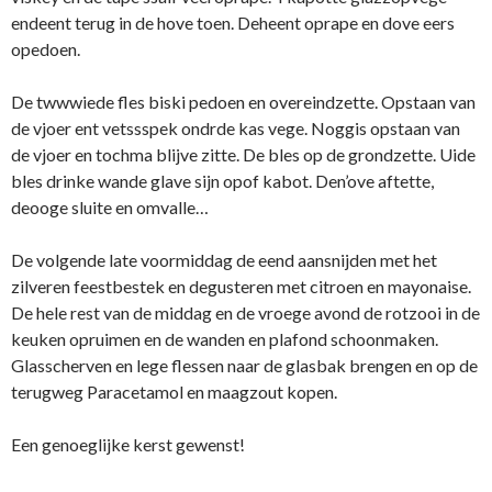
endeent terug in de hove toen. Deheent oprape en dove eers
opedoen.
De twwwiede fles biski pedoen en overeindzette. Opstaan van
de vjoer ent vetssspek ondrde kas vege. Noggis opstaan van
de vjoer en tochma blijve zitte. De bles op de grondzette. Uide
bles drinke wande glave sijn opof kabot. Den’ove aftette,
deooge sluite en omvalle…
De volgende late voormiddag de eend aansnijden met het
zilveren feestbestek en degusteren met citroen en mayonaise.
De hele rest van de middag en de vroege avond de rotzooi in de
keuken opruimen en de wanden en plafond schoonmaken.
Glasscherven en lege flessen naar de glasbak brengen en op de
terugweg Paracetamol en maagzout kopen.
Een genoeglijke kerst gewenst!