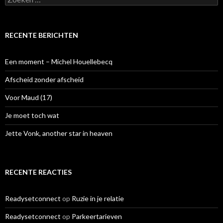
o
e
k
e
RECENTE BERICHTEN
n
n
a
Een moment – Michel Houellebecq
a
r
Afscheid zonder afscheid
:
Voor Maud (17)
Je moet toch wat
Jette Vonk, another star in heaven
RECENTE REACTIES
Readysetconnect
op
Ruzie in je relatie
Readysetconnect
op
Parkeertarieven