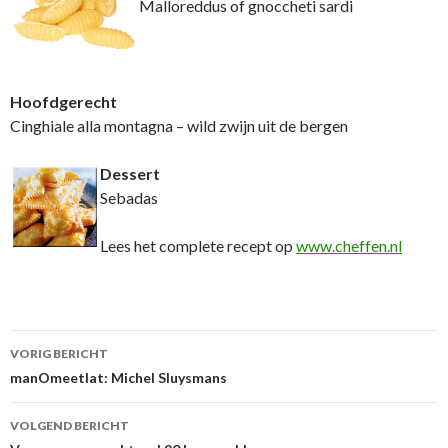
Malloreddus of gnoccheti sardi
Hoofdgerecht
Cinghiale alla montagna – wild zwijn uit de bergen
Dessert
Sebadas
Lees het complete recept op
www.cheffen.nl
VORIG BERICHT
Berichtnavigatie
manOmeetlat: Michel Sluysmans
VOLGEND BERICHT