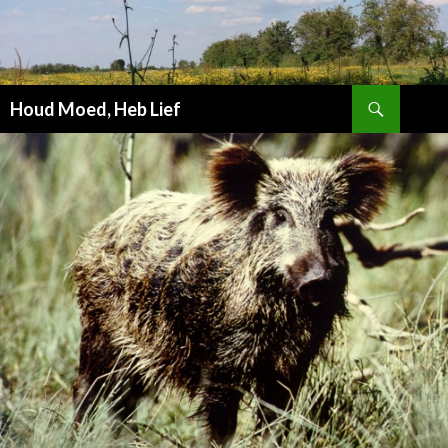
Zoeken
Houd Moed, Heb Lief
SPRING
NAAR
INHOUD