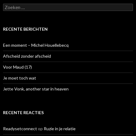
Z
o
e
k
e
RECENTE BERICHTEN
n
n
a
Een moment – Michel Houellebecq
a
r
Afscheid zonder afscheid
:
Voor Maud (17)
Je moet toch wat
Jette Vonk, another star in heaven
RECENTE REACTIES
Readysetconnect
op
Ruzie in je relatie