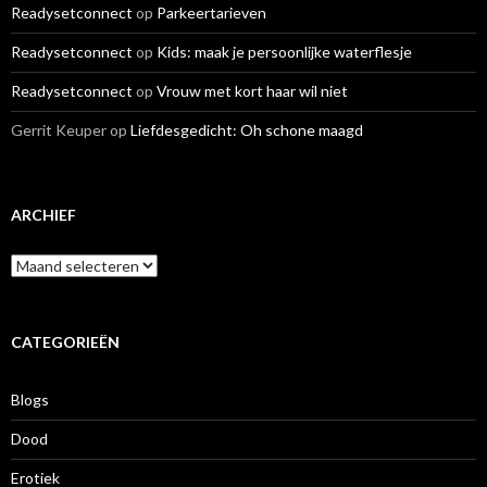
Readysetconnect
op
Parkeertarieven
Readysetconnect
op
Kids: maak je persoonlijke waterflesje
Readysetconnect
op
Vrouw met kort haar wil niet
Gerrit Keuper
op
Liefdesgedicht: Oh schone maagd
ARCHIEF
A
r
c
h
i
CATEGORIEËN
e
f
Blogs
Dood
Erotiek