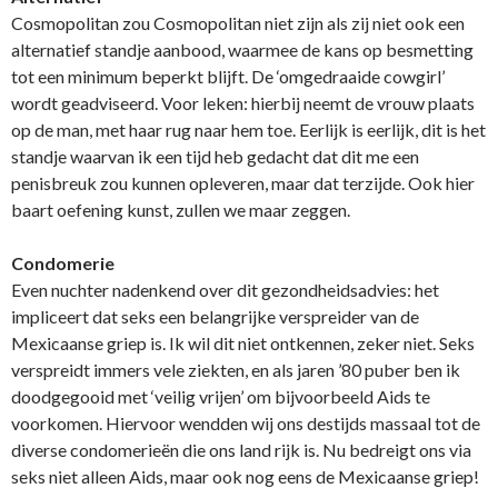
Cosmopolitan zou Cosmopolitan niet zijn als zij niet ook een
alternatief standje aanbood, waarmee de kans op besmetting
tot een minimum beperkt blijft. De ‘omgedraaide cowgirl’
wordt geadviseerd. Voor leken: hierbij neemt de vrouw plaats
op de man, met haar rug naar hem toe. Eerlijk is eerlijk, dit is het
standje waarvan ik een tijd heb gedacht dat dit me een
penisbreuk zou kunnen opleveren, maar dat terzijde. Ook hier
baart oefening kunst, zullen we maar zeggen.
Condomerie
Even nuchter nadenkend over dit gezondheidsadvies: het
impliceert dat seks een belangrijke verspreider van de
Mexicaanse griep is. Ik wil dit niet ontkennen, zeker niet. Seks
verspreidt immers vele ziekten, en als jaren ’80 puber ben ik
doodgegooid met ‘veilig vrijen’ om bijvoorbeeld Aids te
voorkomen. Hiervoor wendden wij ons destijds massaal tot de
diverse condomerieën die ons land rijk is. Nu bedreigt ons via
seks niet alleen Aids, maar ook nog eens de Mexicaanse griep!