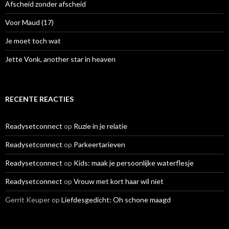
r
Afscheid zonder afscheid
:
Voor Maud (17)
Je moet toch wat
Jette Vonk, another star in heaven
RECENTE REACTIES
Readysetconnect
op
Ruzie in je relatie
Readysetconnect
op
Parkeertarieven
Readysetconnect
op
Kids: maak je persoonlijke waterflesje
Readysetconnect
op
Vrouw met kort haar wil niet
Gerrit Keuper
op
Liefdesgedicht: Oh schone maagd