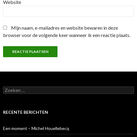
Website
Mijn naam, e-mailadres en website bewaren in deze
browser voor de volgende keer wanneer ik een reactie plaats.
Z
o
e
k
e
RECENTE BERICHTEN
n
n
a
Een moment – Michel Houellebecq
a