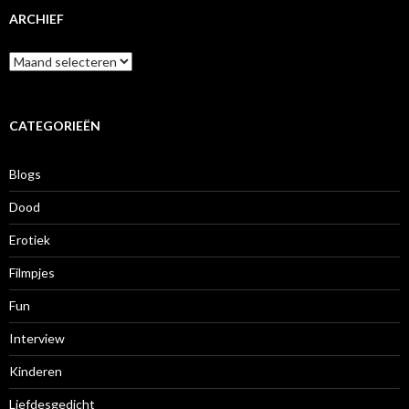
ARCHIEF
A
r
c
h
i
CATEGORIEËN
e
f
Blogs
Dood
Erotiek
Filmpjes
Fun
Interview
Kinderen
Liefdesgedicht