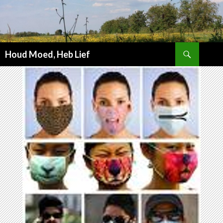
Zoeken
Houd Moed, Heb Lief
SPRING
NAAR
INHOUD