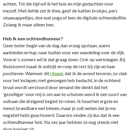
achten. Tot die tijd wil ik het huis en mijn gedachten voor
mezelf. Met liefde zet ik thee, geef de katten brokjes, pers
sinaasappeltjes, doe wat yoga of lees de digitale ochtendeditie.
Zolang ik maar alleen ben.
Heb ik een ochtendhumeur?
Geen beter begin van de dag dan vroeg opstaan, warm
aankleden en hup, naar buiten voor een wandeling over de dijk.
Vooral ’s zomers wil ik dat graag doen. Ook op werkdagen. Bij
thuiskomst maak ik ontbijt en roep de rest bij zijn en haar
positieven. Wanneer dit
ritueel
, dat ik de avond tevoren, zo vlak
voor het inslapen, met genoegen heb bedacht, in de ochtend
bruut wordt verstoord door iemand die denkt dat het
‘gezelliger’ voor mij is om aan te schuiven word ik een soort van
vulkaan die dreigend begint te roken. Ik houd het ergste en
meest brandbare wel binnen, maar je zult weten dat je me
negatief hebt geactiveerd. Daarom vinden zij dus dat ik een
ochtendhumeur heb. Na zes jaar hebben ze nog steeds niet
door hoe het zit.