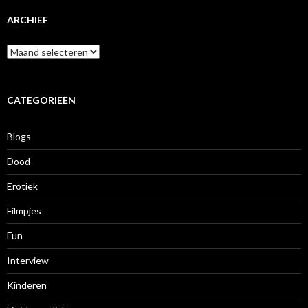
ARCHIEF
A
r
c
h
i
CATEGORIEËN
e
f
Blogs
Dood
Erotiek
Filmpjes
Fun
Interview
Kinderen