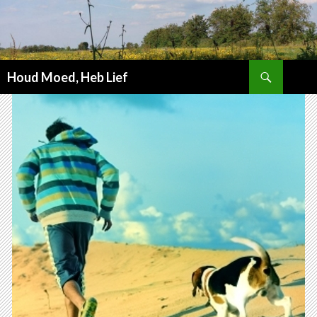
Zoeken
Houd Moed, Heb Lief
SPRING
NAAR
INHOUD