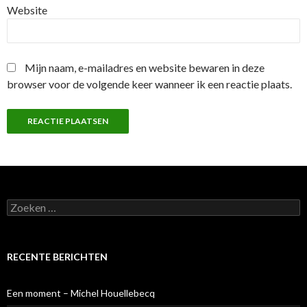
Website
Mijn naam, e-mailadres en website bewaren in deze
browser voor de volgende keer wanneer ik een reactie plaats.
Z
o
e
k
e
RECENTE BERICHTEN
n
n
a
Een moment – Michel Houellebecq
a