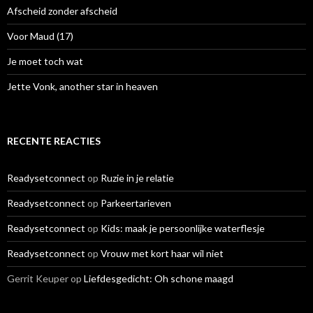
r
Afscheid zonder afscheid
:
Voor Maud (17)
Je moet toch wat
Jette Vonk, another star in heaven
RECENTE REACTIES
Readysetconnect
op
Ruzie in je relatie
Readysetconnect
op
Parkeertarieven
Readysetconnect
op
Kids: maak je persoonlijke waterflesje
Readysetconnect
op
Vrouw met kort haar wil niet
Gerrit Keuper
op
Liefdesgedicht: Oh schone maagd