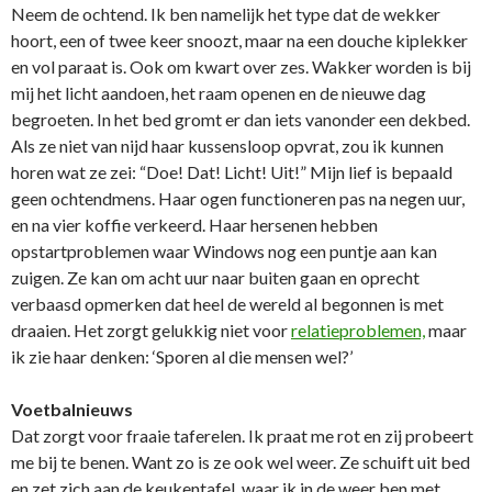
Neem de ochtend. Ik ben namelijk het type dat de wekker
hoort, een of twee keer snoozt, maar na een douche kiplekker
en vol paraat is. Ook om kwart over zes. Wakker worden is bij
mij het licht aandoen, het raam openen en de nieuwe dag
begroeten. In het bed gromt er dan iets vanonder een dekbed.
Als ze niet van nijd haar kussensloop opvrat, zou ik kunnen
horen wat ze zei: “Doe! Dat! Licht! Uit!” Mijn lief is bepaald
geen ochtendmens. Haar ogen functioneren pas na negen uur,
en na vier koffie verkeerd. Haar hersenen hebben
opstartproblemen waar Windows nog een puntje aan kan
zuigen. Ze kan om acht uur naar buiten gaan en oprecht
verbaasd opmerken dat heel de wereld al begonnen is met
draaien. Het zorgt gelukkig niet voor
relatieproblemen,
maar
ik zie haar denken: ‘Sporen al die mensen wel?’
Voetbalnieuws
Dat zorgt voor fraaie taferelen. Ik praat me rot en zij probeert
me bij te benen. Want zo is ze ook wel weer. Ze schuift uit bed
en zet zich aan de keukentafel, waar ik in de weer ben met