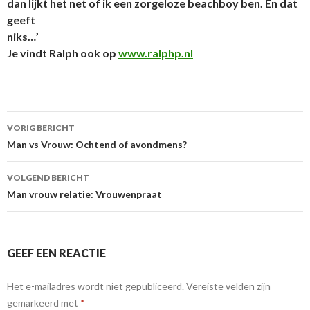
dan lijkt het net of ik een zorgeloze beachboy ben. En dat
geeft
niks…’
Je vindt Ralph ook
op
www.ralphp.nl
VORIG BERICHT
Berichtnavigatie
Man vs Vrouw: Ochtend of avondmens?
VOLGEND BERICHT
Man vrouw relatie: Vrouwenpraat
GEEF EEN REACTIE
Het e-mailadres wordt niet gepubliceerd.
Vereiste velden zijn
gemarkeerd met
*