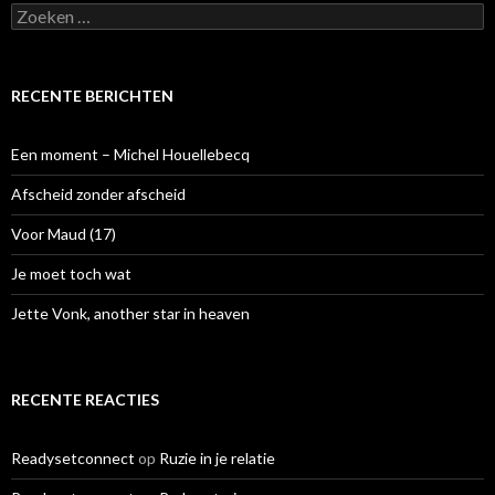
Z
o
e
k
e
RECENTE BERICHTEN
n
n
a
Een moment – Michel Houellebecq
a
r
Afscheid zonder afscheid
:
Voor Maud (17)
Je moet toch wat
Jette Vonk, another star in heaven
RECENTE REACTIES
Readysetconnect
op
Ruzie in je relatie