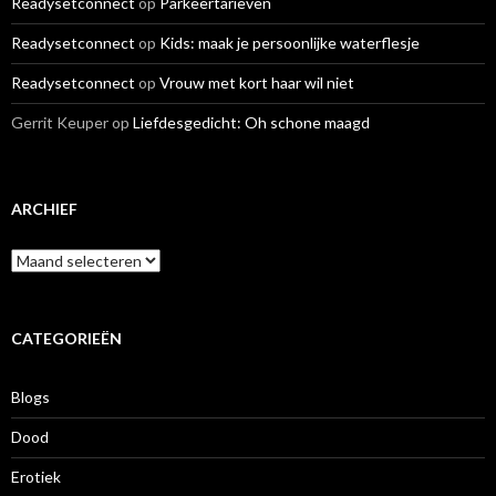
Readysetconnect
op
Parkeertarieven
Readysetconnect
op
Kids: maak je persoonlijke waterflesje
Readysetconnect
op
Vrouw met kort haar wil niet
Gerrit Keuper
op
Liefdesgedicht: Oh schone maagd
ARCHIEF
A
r
c
h
i
CATEGORIEËN
e
f
Blogs
Dood
Erotiek