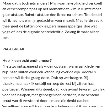
Maar dat is toch iets anders? Mijn warme vrolijkheid verkoelt
en verschrompelt pas op het moment dat ik mijn ruimte moet
gaan afstaan. Ruimte afstaan doe ik pas na achten. Tot die tijd
wil ik het huis en mijn gedachten voor mezelf. Met liefde zet ik
thee, geef de katten brokjes, pers sinaasappeltjes, doe wat
yoga of lees de digitale ochtendeditie. Zolang ik maar alleen
ben.
PAGEBREAK
Heb ik een ochtendhumeur?
Niets zo ontspannend als vroeg opstaan, warm aankleden en
hup, naar buiten voor een wandeling over de dijk. Vooral ’s
zomers wil ik dat graag doen. Ook op werkdagen. Bij
thuiskomst maak ik ontbijt en roep de rest bij zijn en haar
positieven. Wanneer dit ritueel, dat ik de avond tevoren, zo vlak
voor het inslapen, met genoegen heb bedacht, in de ochtend
bruut wordt verstoord door iemand die denkt dat het
‘gezelliger’ voor mij is om aan te schuiven word ik een soort van