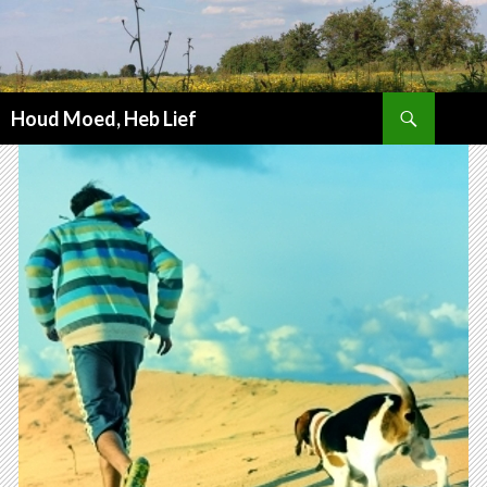
Zoeken
Houd Moed, Heb Lief
SPRING
NAAR
INHOUD