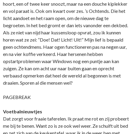
hoort, een of twee keer snoozt, maar na een douche kiplekker
en vol paraat is. Ook om kwart over zes. ’s Ochtends. Die het
licht aandoet en het raam open, om de nieuwe dag te
begroeten. In het bed gromt er dan iets vanonder een dekbed.
Als ze niet van nijd haar kussensloop opvrat, zou ik kunnen
horen wat ze zei: “Doe! Dat! Licht! Uit!” Mijn lief is bepaald
geen ochtendmens. Haar ogen functioneren pas na negen uur,
en na vier koffie verkeerd. Haar hersenen hebben
opstartproblemen waar Windows nog een puntje aan kan
zuigen. Ze kan om acht uur naar buiten gaan en oprecht
verbaasd opmerken dat heel de wereld al begonnen is met
draaien. Sporen al die mensen wel?
PAGEBREAK
Voetbalnieuwtjes
Dat zorgt voor fraaie taferelen. Ik praat me rot en zij probeert
me bij te benen. Want zo is ze ook wel weer. Ze schuift uit bed
en zet zich aan de keukentafel, waar ik in de weer ben met