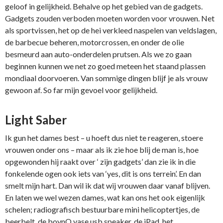
geloof in gelijkheid. Behalve op het gebied van de gadgets.
Gadgets zouden verboden moeten worden voor vrouwen. Net
als sportvissen, het op de hei verkleed naspelen van veldslagen,
de barbecue beheren, motorcrossen, en onder de olie
besmeurd aan auto-onderdelen prutsen. Als we zo gaan
beginnen kunnen we net zo goed meteen het staand plassen
mondiaal doorvoeren. Van sommige dingen blijf je als vrouw
gewoon af. So far mijn gevoel voor gelijkheid.
Light Saber
Ik gun het dames best – u hoeft dus niet te reageren, stoere
vrouwen onder ons – maar als ik zie hoe blij de man is, hoe
opgewonden hij raakt over ‘ zijn gadgets’ dan zie ik in die
fonkelende ogen ook iets van ‘yes, dit is ons terrein’. En dan
smelt mijn hart. Dan wil ik dat wij vrouwen daar vanaf blijven.
En laten we wel wezen dames, wat kan ons het ook eigenlijk
schelen; radiografisch bestuurbare mini helicoptertjes, de
beerbelt, de boynQ vase usb speaker, de iPad, het