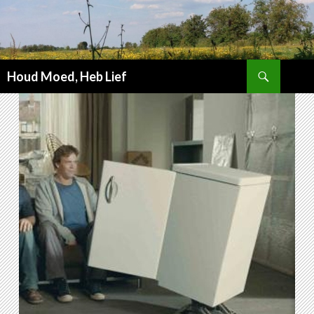
Zoeken
Houd Moed, Heb Lief
SPRING
NAAR
INHOUD