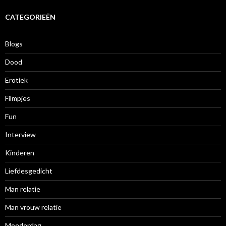
h
i
CATEGORIEËN
e
f
Blogs
Dood
Erotiek
Filmpjes
Fun
Interview
Kinderen
Liefdesgedicht
Man relatie
Man vrouw relatie
Moederdag