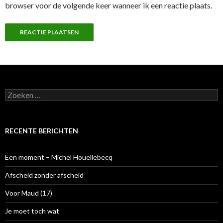
browser voor de volgende keer wanneer ik een reactie plaats.
Z
o
e
k
e
RECENTE BERICHTEN
n
n
a
Een moment – Michel Houellebecq
a
r
Afscheid zonder afscheid
:
Voor Maud (17)
Je moet toch wat