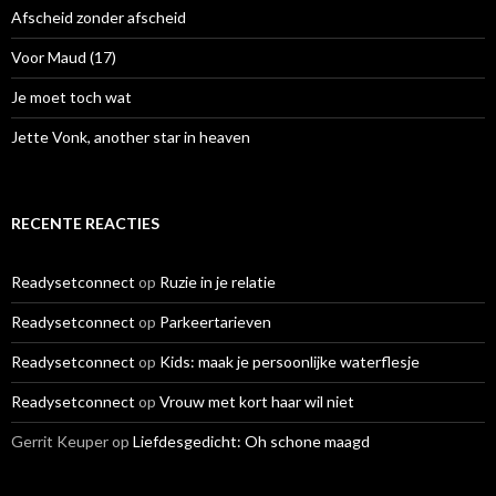
r
Afscheid zonder afscheid
:
Voor Maud (17)
Je moet toch wat
Jette Vonk, another star in heaven
RECENTE REACTIES
Readysetconnect
op
Ruzie in je relatie
Readysetconnect
op
Parkeertarieven
Readysetconnect
op
Kids: maak je persoonlijke waterflesje
Readysetconnect
op
Vrouw met kort haar wil niet
Gerrit Keuper
op
Liefdesgedicht: Oh schone maagd