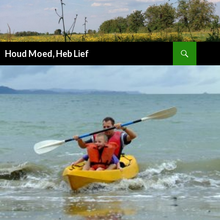
Zoeken
Houd Moed, Heb Lief
SPRING
NAAR
INHOUD