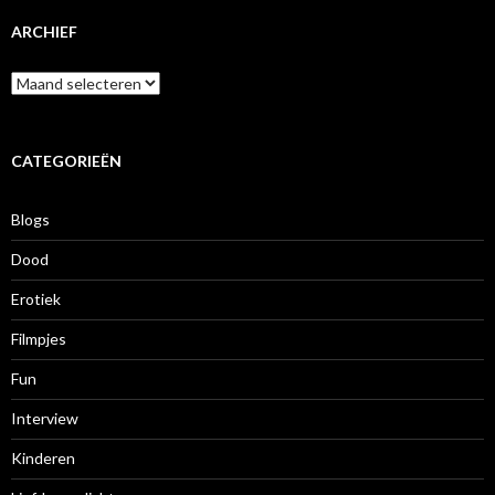
ARCHIEF
A
r
c
h
i
CATEGORIEËN
e
f
Blogs
Dood
Erotiek
Filmpjes
Fun
Interview
Kinderen