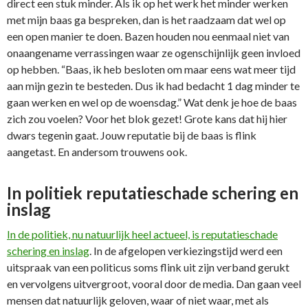
direct een stuk minder. Als ik op het werk het minder werken
met mijn baas ga bespreken, dan is het raadzaam dat wel op
een open manier te doen. Bazen houden nou eenmaal niet van
onaangename verrassingen waar ze ogenschijnlijk geen invloed
op hebben. “Baas, ik heb besloten om maar eens wat meer tijd
aan mijn gezin te besteden. Dus ik had bedacht 1 dag minder te
gaan werken en wel op de woensdag.” Wat denk je hoe de baas
zich zou voelen? Voor het blok gezet! Grote kans dat hij hier
dwars tegenin gaat. Jouw reputatie bij de baas is flink
aangetast. En andersom trouwens ook.
In politiek reputatieschade schering en
inslag
In de politiek, nu natuurlijk heel actueel, is reputatieschade
schering en inslag
. In de afgelopen verkiezingstijd werd een
uitspraak van een politicus soms flink uit zijn verband gerukt
en vervolgens uitvergroot, vooral door de media. Dan gaan veel
mensen dat natuurlijk geloven, waar of niet waar, met als