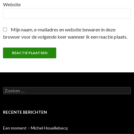
Website
Mijn naam, e-mailadres en website bewaren in deze
browser voor de volgende keer wanneer ik een reactie plaats.
Z
o
e
k
e
RECENTE BERICHTEN
n
n
a
Een moment – Michel Houellebecq
a