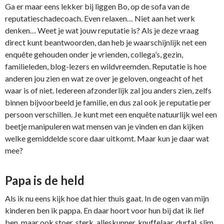
Ga er maar eens lekker bij liggen Bo, op de sofa van de
reputatieschadecoach. Even relaxen… Niet aan het werk
denken… Weet je wat jouw reputatie is? Als je deze vraag
direct kunt beantwoorden, dan heb je waarschijnlijk net een
enquête gehouden onder je vrienden, collega’s, gezin,
familieleden, blog-lezers en wildvreemden. Reputatie is hoe
anderen jou zien en wat ze over je geloven, ongeacht of het
waar is of niet. Iedereen afzonderlijk zal jou anders zien, zelfs
binnen bijvoorbeeld je familie, en dus zal ook je reputatie per
persoon verschillen. Je kunt met een enquête natuurlijk wel een
beetje manipuleren wat mensen van je vinden en dan kijken
welke gemiddelde score daar uitkomt. Maar kun je daar wat
mee?
Papa is de held
Als ik nu eens kijk hoe dat hier thuis gaat. In de ogen van mijn
kinderen ben ik pappa. En daar hoort voor hun bij dat ik lief
ben, maar ook stoer, sterk, alleskunner, knuffelaar, durfal, slim.