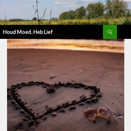
Zoeken
Houd Moed, Heb Lief
SPRING
NAAR
INHOUD