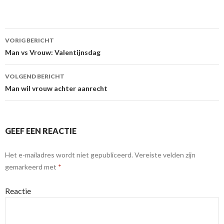
VORIG BERICHT
Berichtnavigatie
Man vs Vrouw: Valentijnsdag
VOLGEND BERICHT
Man wil vrouw achter aanrecht
GEEF EEN REACTIE
Het e-mailadres wordt niet gepubliceerd.
Vereiste velden zijn
gemarkeerd met
*
Reactie