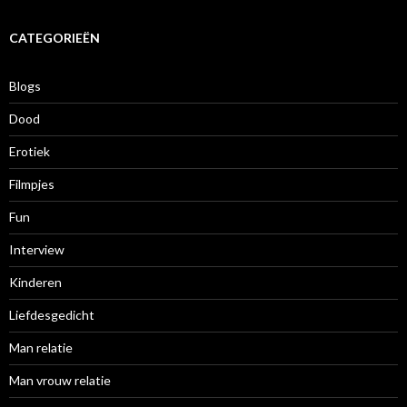
c
h
i
CATEGORIEËN
e
f
Blogs
Dood
Erotiek
Filmpjes
Fun
Interview
Kinderen
Liefdesgedicht
Man relatie
Man vrouw relatie