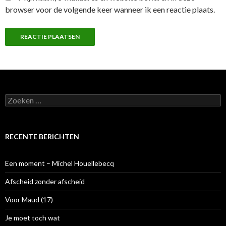
browser voor de volgende keer wanneer ik een reactie plaats.
Z
o
e
k
e
RECENTE BERICHTEN
n
n
a
Een moment – Michel Houellebecq
a
r
Afscheid zonder afscheid
:
Voor Maud (17)
Je moet toch wat