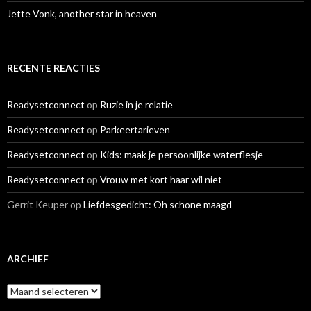
Jette Vonk, another star in heaven
RECENTE REACTIES
Readysetconnect
op
Ruzie in je relatie
Readysetconnect
op
Parkeertarieven
Readysetconnect
op
Kids: maak je persoonlijke waterflesje
Readysetconnect
op
Vrouw met kort haar wil niet
Gerrit Keuper
op
Liefdesgedicht: Oh schone maagd
ARCHIEF
A
r