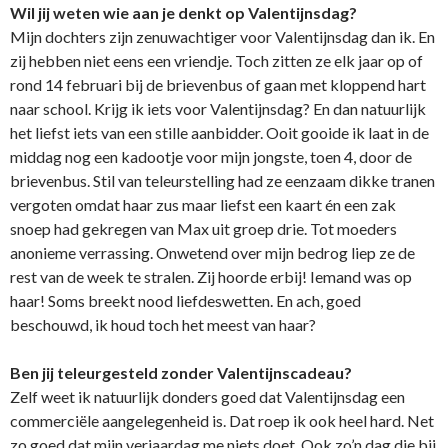
Wil jij weten wie aan je denkt op Valentijnsdag?
Mijn dochters zijn zenuwachtiger voor Valentijnsdag dan ik. En
zij hebben niet eens een vriendje. Toch zitten ze elk jaar op of
rond 14 februari bij de brievenbus of gaan met kloppend hart
naar school. Krijg ik iets voor Valentijnsdag? En dan natuurlijk
het liefst iets van een stille aanbidder. Ooit gooide ik laat in de
middag nog een kadootje voor mijn jongste, toen 4, door de
brievenbus. Stil van teleurstelling had ze eenzaam dikke tranen
vergoten omdat haar zus maar liefst een kaart én een zak
snoep had gekregen van Max uit groep drie. Tot moeders
anonieme verrassing. Onwetend over mijn bedrog liep ze de
rest van de week te stralen. Zij hoorde erbij! Iemand was op
haar! Soms breekt nood liefdeswetten. En ach, goed
beschouwd, ik houd toch het meest van haar?
Ben jij teleurgesteld zonder Valentijnscadeau?
Zelf weet ik natuurlijk donders goed dat Valentijnsdag een
commerciële aangelegenheid is. Dat roep ik ook heel hard. Net
zo goed dat mijn verjaardag me niets doet. Ook zo’n dag die bij