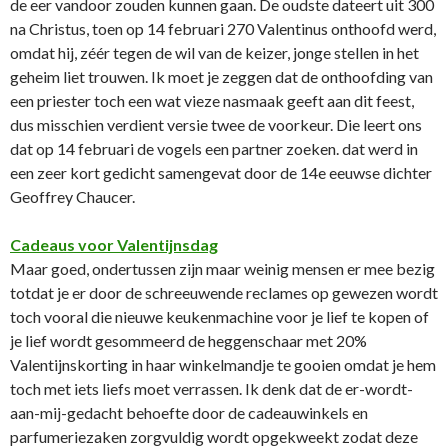
de eer vandoor zouden kunnen gaan. De oudste dateert uit 300
na Christus, toen op 14 februari 270 Valentinus onthoofd werd,
omdat hij, zéér tegen de wil van de keizer, jonge stellen in het
geheim liet trouwen. Ik moet je zeggen dat de onthoofding van
een priester toch een wat vieze nasmaak geeft aan dit feest,
dus misschien verdient versie twee de voorkeur. Die leert ons
dat op 14 februari de vogels een partner zoeken. dat werd in
een zeer kort gedicht samengevat door de 14e eeuwse dichter
Geoffrey Chaucer.
Cadeaus voor Valentijnsdag
Maar goed, ondertussen zijn maar weinig mensen er mee bezig
totdat je er door de schreeuwende reclames op gewezen wordt
toch vooral die nieuwe keukenmachine voor je lief te kopen of
je lief wordt gesommeerd de heggenschaar met 20%
Valentijnskorting in haar winkelmandje te gooien omdat je hem
toch met iets liefs moet verrassen. Ik denk dat de er-wordt-
aan-mij-gedacht behoefte door de cadeauwinkels en
parfumeriezaken zorgvuldig wordt opgekweekt zodat deze