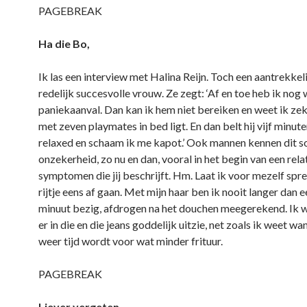
PAGEBREAK
Ha die Bo,
Ik las een interview met Halina Reijn. Toch een aantrekkel
redelijk succesvolle vrouw. Ze zegt: ‘Af en toe heb ik nog 
paniekaanval. Dan kan ik hem niet bereiken en weet ik zeke
met zeven playmates in bed ligt. En dan belt hij vijf minute
relaxed en schaam ik me kapot.’ Ook mannen kennen dit s
onzekerheid, zo nu en dan, vooral in het begin van een rela
symptomen die jij beschrijft. Hm. Laat ik voor mezelf spr
rijtje eens af gaan. Met mijn haar ben ik nooit langer dan e
minuut bezig, afdrogen na het douchen meegerekend. Ik w
er in die en die jeans goddelijk uitzie, net zoals ik weet wa
weer tijd wordt voor wat minder frituur.
PAGEBREAK
Liever vergeten