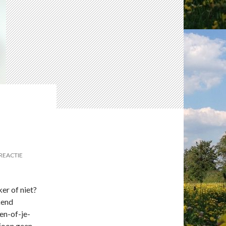
REACTIE
ker of niet?
kend
en-of-je-
efoon geen