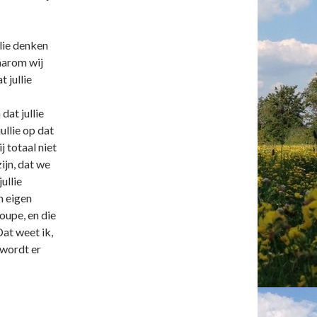
lie denken
aarom wij
 jullie
dat jullie
ullie op dat
 totaal niet
zijn, dat we
ullie
n eigen
oupe, en die
Dat weet ik,
 wordt er