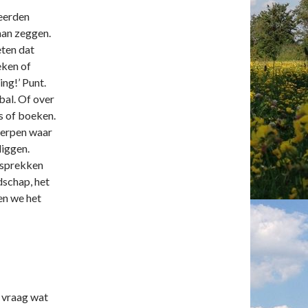
leerden
aan zeggen.
ten dat
eken of
ng!’ Punt.
bal. Of over
s of boeken.
werpen waar
liggen.
gesprekken
dschap, het
en we het
 vraag wat