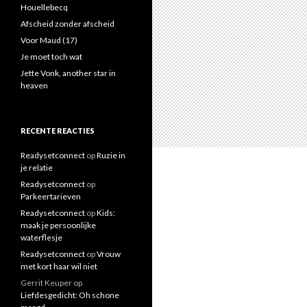
a
Houellebecq
a
Afscheid zonder afscheid
r
Voor Maud (17)
:
Je moet toch wat
Jette Vonk, another star in
heaven
RECENTE REACTIES
Readysetconnect
op
Ruzie in
je relatie
Readysetconnect
op
Parkeertarieven
Readysetconnect
op
Kids:
maak je persoonlijke
waterflesje
Readysetconnect
op
Vrouw
met kort haar wil niet
Gerrit Keuper
op
Liefdesgedicht: Oh schone