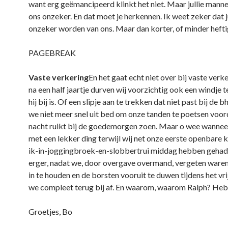
want erg geëmancipeerd klinkt het niet. Maar jullie man
ons onzeker. En dat moet je herkennen. Ik weet zeker dat j
onzeker worden van ons. Maar dan korter, of minder hefti
PAGEBREAK
Vaste verkering
En het gaat echt niet over bij vaste verk
na een half jaartje durven wij voorzichtig ook een windje t
hij bij is. Of een slipje aan te trekken dat niet past bij de 
we niet meer snel uit bed om onze tanden te poetsen voord
nacht ruikt bij de goedemorgen zoen. Maar o wee wanneer h
met een lekker ding terwijl wij net onze eerste openbare 
ik-in-joggingbroek-en-slobbertrui middag hebben gehad
erger, nadat we, door overgave overmand, vergeten ware
in te houden en de borsten vooruit te duwen tijdens het vri
we compleet terug bij af. En waarom, waarom Ralph? Heb j
Groetjes, Bo