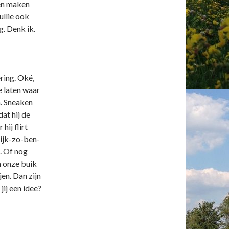
nen maken
ullie ook
g. Denk ik.
ering. Oké,
e laten waar
bh. Sneaken
at hij de
ij flirt
kijk-zo-ben-
. Of nog
n onze buik
jen. Dan zijn
ij een idee?