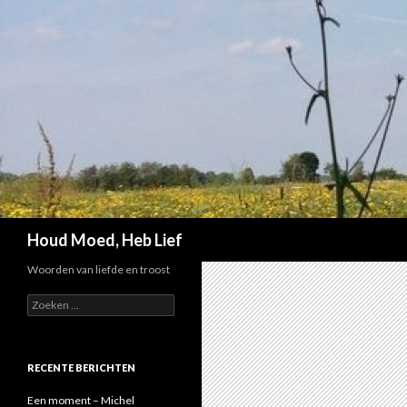
Zoeken
Houd Moed, Heb Lief
Woorden van liefde en troost
Z
o
e
k
e
RECENTE BERICHTEN
n
n
Een moment – Michel