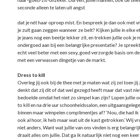
seconde alleen te laten uit angst
dat je nét haar oproep mist. En bespreek je dan ook met v
je zult gaan zeggen wanneer ze belt? Kijken jullie in elke e
je jeans nog een beetje lekker zit, en trekken jullie ook j
ondergoed aan bij een belangrijke presentatie? Je spreek
echt veel beter met een sexy, goed verzorgde basis om de 
met een verwassen dingetje van de markt.
Dress to kill
Overleg jij ook bij de thee met je maten wat zij zei toen jij z
denkt dat zij dit of dat wel gezegd heeft maar dat vast nie
bedoelde omdat het niet zo simpel kan zijn? Lopen jullie 
to kill en na drie uur schoonheidssalon, een uitgaansgeleg
binnen maar wimpelen complimentjes af? ‘Nou, die had ik 
ook al hoor, ik heb maar wat uit de kast getrokken.’ Wij 
niet anders. Want wat jullie van ons vinden is erg belangrijk
draait alles om jullie. Dat ga ik natuurlijk niet nog een kee