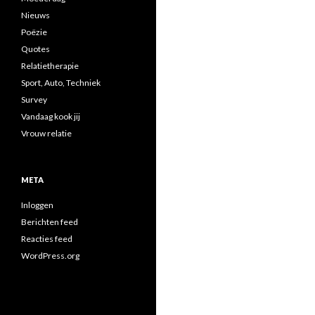
Nieuws
Poëzie
Quotes
Relatietherapie
Sport, Auto, Techniek
Survey
Vandaag kook jij
Vrouw relatie
META
Inloggen
Berichten feed
Reacties feed
WordPress.org