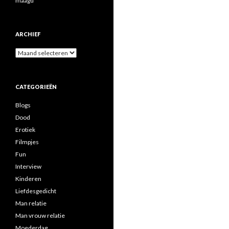
maagd
ARCHIEF
A
r
c
h
CATEGORIEËN
i
e
Blogs
f
Dood
Erotiek
Filmpjes
Fun
Interview
Kinderen
Liefdesgedicht
Man relatie
Man vrouw relatie
Moederdag