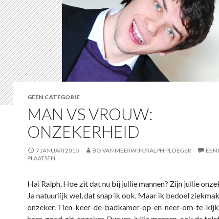
GEEN CATEGORIE
MAN VS VROUW:
ONZEKERHEID
7 JANUARI 2010
BO VAN MEERWIJK/RALPH PLOEGER
EEN 
PLAATSEN
Hai Ralph, Hoe zit dat nu bij jullie mannen? Zijn jullie onze
Ja natuurlijk wel, dat snap ik ook. Maar ik bedoel ziekma
onzeker. Tien-keer-de-badkamer-op-en-neer-om-te-kijk
haar-goed-zit-onzeker. Durven, jullie mannen, ook de tel