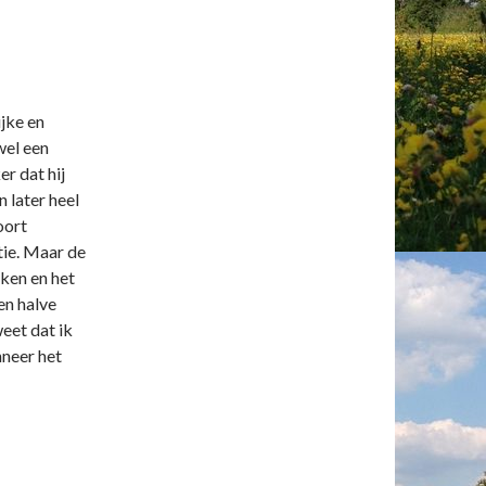
ijke en
wel een
r dat hij
n later heel
oort
tie. Maar de
eken en het
en halve
eet dat ik
nneer het