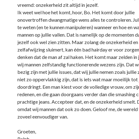
vreemd: onzekerheid zit altijd in jezelf.
Ik weet wel hoe het komt, hoor, Bo. Het komt door jullie
onovertroffen dwangmatige wens alles te controleren. Jul
te weten (en te kunnen manipuleren) wanneer en hoe en w
mannen op jullie vallen. Dat is namelijk op de momenten dat
jezelf ook wel zien zitten. Maar zolang de onzekerheid en
zelfafwijzing sluimert, kan één bad hairday er voor zorgen 
denken dat de man af zal haken. Het komt maar zelden in j
wij mannen zelfstandig functionerende wezens zijn. Dat wij
bezig zijn met jullie issues, dat wij jullie nemen zoals jullie 
niet zo oppervlakkig zijn, dat is iets wat maar moeilijk tot j
doordringt. Een man kiest voor de volledige vrouw, om zij
redenen, en die gaan doorgaans verder dan die smashing c
prachtige jeans. Accepteer dat, en de onzekerheid smelt. 
omdat wij mannen dat ook zo doen. Geloof me, de wereld
zoveel eenvoudiger van.
Groeten,
Ralph