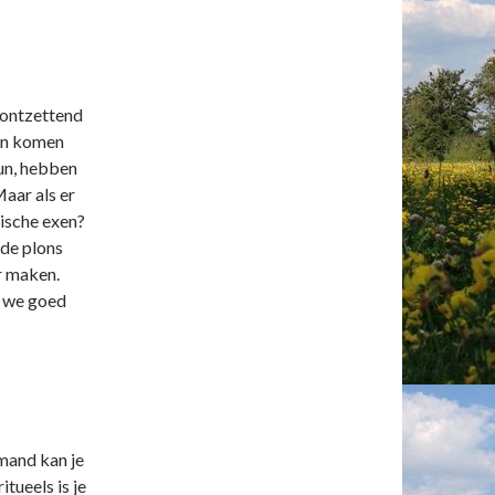
 ontzettend
dan komen
dun, hebben
Maar als er
rische exen?
de plons
r maken.
t we goed
mand kan je
tueels is je