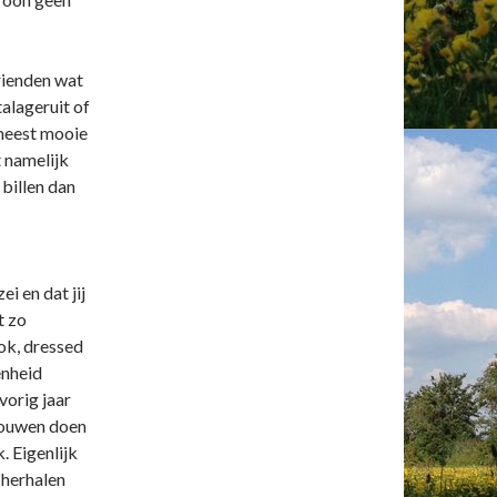
rienden wat
talageruit of
e meest mooie
t namelijk
billen dan
ei en dat jij
t zo
ook, dressed
enheid
vorig jaar
vrouwen doen
. Eigenlijk
r herhalen