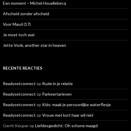
a
Een moment – Michel Houellebecq
a
r
Afscheid zonder afscheid
:
Voor Maud (17)
Je moet toch wat
Jette Vonk, another star in heaven
RECENTE REACTIES
Readysetconnect
op
Ruzie in je relatie
Readysetconnect
op
Parkeertarieven
Readysetconnect
op
Kids: maak je persoonlijke waterflesje
Readysetconnect
op
Vrouw met kort haar wil niet
Gerrit Keuper
op
Liefdesgedicht: Oh schone maagd