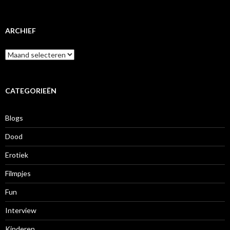
ARCHIEF
A
r
c
h
i
CATEGORIEËN
e
f
Blogs
Dood
Erotiek
Filmpjes
Fun
Interview
Kinderen