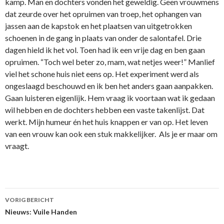
kamp. Man en dochters vonden het geweldig. Geen vrouwmens
dat zeurde over het opruimen van troep, het ophangen van
jassen aan de kapstok en het plaatsen van uitgetrokken
schoenen in de gang in plaats van onder de salontafel. Drie
dagen hield ik het vol. Toen had ik een vrije dag en ben gaan
opruimen. “Toch wel beter zo, mam, wat netjes weer!” Manlief
viel het schone huis niet eens op. Het experiment werd als
ongeslaagd beschouwd en ik ben het anders gaan aanpakken.
Gaan luisteren eigenlijk. Hem vraag ik voortaan wat ik gedaan
wil hebben en de dochters hebben een vaste takenlijst. Dat
werkt. Mijn humeur én het huis knappen er van op. Het leven
van een vrouw kan ook een stuk makkelijker. Als je er maar om
vraagt.
VORIG BERICHT
Berichtnavigatie
Nieuws: Vuile Handen