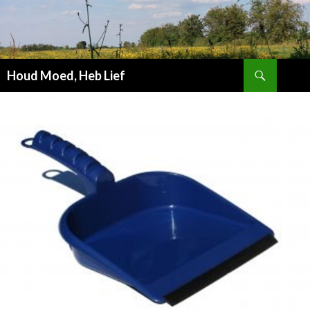
Zoeken
Houd Moed, Heb Lief
SPRING
NAAR
INHOUD