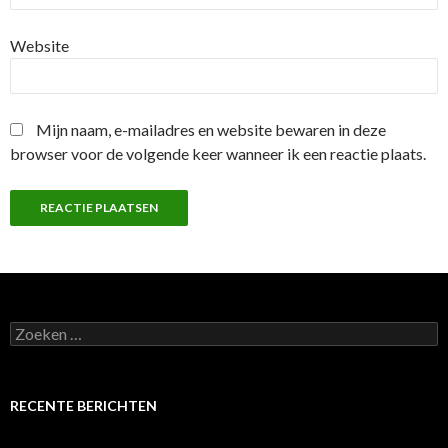
Website
Mijn naam, e-mailadres en website bewaren in deze
browser voor de volgende keer wanneer ik een reactie plaats.
Z
o
e
k
e
RECENTE BERICHTEN
n
n