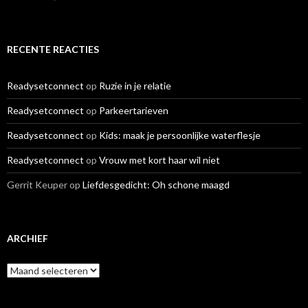
RECENTE REACTIES
Readysetconnect
op
Ruzie in je relatie
Readysetconnect
op
Parkeertarieven
Readysetconnect
op
Kids: maak je persoonlijke waterflesje
Readysetconnect
op
Vrouw met kort haar wil niet
Gerrit Keuper
op
Liefdesgedicht: Oh schone maagd
ARCHIEF
A
r
c
h