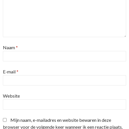
Naam
*
E-mail
*
Website
Mijn naam, e-mailadres en website bewaren in deze
browser voor de volgende keer wanneer ik een reactie plaats.