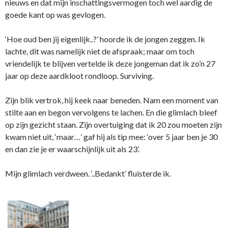
nieuws en dat mijn inschattingsvermogen toch wel aardig de
goede kant op was gevlogen.
‘Hoe oud ben jij eigenlijk..?’ hoorde ik de jongen zeggen. Ik
lachte, dit was namelijk niet de afspraak; maar om toch
vriendelijk te blijven vertelde ik deze jongeman dat ik zo’n 27
jaar op deze aardkloot rondloop. Surviving.
Zijn blik vertrok, hij keek naar beneden. Nam een moment van
stilte aan en begon vervolgens te lachen. En die glimlach bleef
op zijn gezicht staan. Zijn overtuiging dat ik 20 zou moeten zijn
kwam niet uit, ‘maar…’ gaf hij als tip mee: ‘over 5 jaar ben je 30
en dan zie je er waarschijnlijk uit als 23’.
Mijn glimlach verdween. ‘..Bedankt’ fluisterde ik.