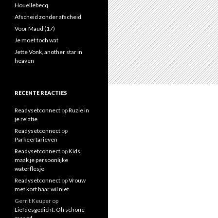
a
Houellebecq
a
Afscheid zonder afscheid
r
Voor Maud (17)
:
Je moet toch wat
Jette Vonk, another star in
heaven
RECENTE REACTIES
Readysetconnect
op
Ruzie in
je relatie
Readysetconnect
op
Parkeertarieven
Readysetconnect
op
Kids:
maak je persoonlijke
waterflesje
Readysetconnect
op
Vrouw
met kort haar wil niet
Gerrit Keuper
op
Liefdesgedicht: Oh schone