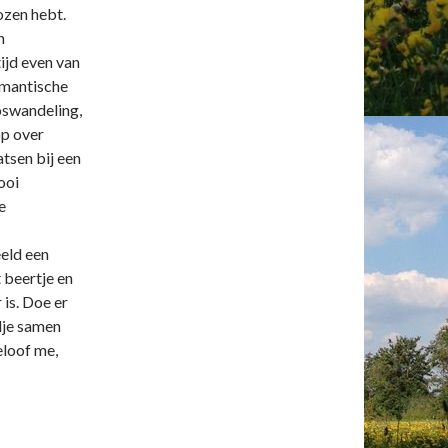
kozen hebt.
n
tijd even van
omantische
oswandeling,
op over
tsen bij een
ooi
e
eld een
 beertje en
 is. Doe er
ndje samen
eloof me,