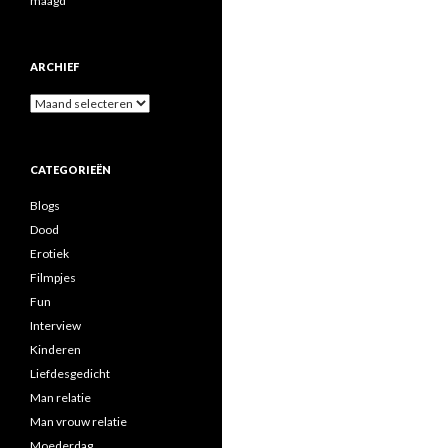
maagd
ARCHIEF
A
r
c
h
CATEGORIEËN
i
e
Blogs
f
Dood
Erotiek
Filmpjes
Fun
Interview
Kinderen
Liefdesgedicht
Man relatie
Man vrouw relatie
Moederdag