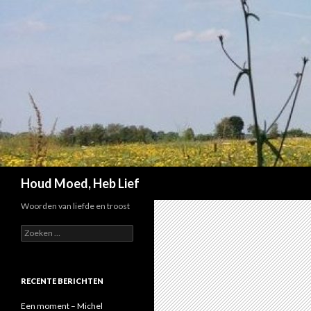
Zoeken
Houd Moed, Heb Lief
Woorden van liefde en troost
Z
o
e
k
e
RECENTE BERICHTEN
n
n
Een moment – Michel