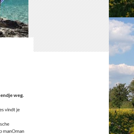
endje weg.
s vindt je
ische
e op manOman