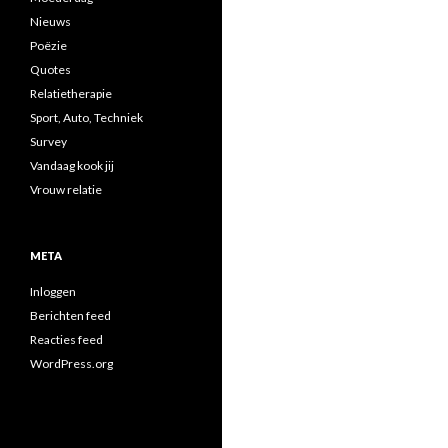
Nieuws
Poëzie
Quotes
Relatietherapie
Sport, Auto, Techniek
Survey
Vandaag kook jij
Vrouw relatie
META
Inloggen
Berichten feed
Reacties feed
WordPress.org