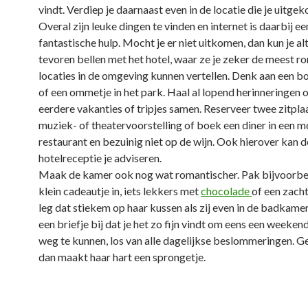
vindt. Verdiep je daarnaast even in de locatie die je uitge
Overal zijn leuke dingen te vinden en internet is daarbij ee
fantastische hulp. Mocht je er niet uitkomen, dan kun je al
tevoren bellen met het hotel, waar ze je zeker de meest r
locaties in de omgeving kunnen vertellen. Denk aan een b
of een ommetje in het park. Haal al lopend herinneringen 
eerdere vakanties of tripjes samen. Reserveer twee zitplaa
muziek- of theatervoorstelling of boek een diner in een m
restaurant en bezuinig niet op de wijn. Ook hierover kan d
hotelreceptie je adviseren.
Maak de kamer ook nog wat romantischer. Pak bijvoorbe
klein cadeautje in, iets lekkers met
chocolade
of een zacht
leg dat stiekem op haar kussen als zij even in de badkamer
een briefje bij dat je het zo fijn vindt om eens een weeke
weg te kunnen, los van alle dagelijkse beslommeringen. G
dan maakt haar hart een sprongetje.