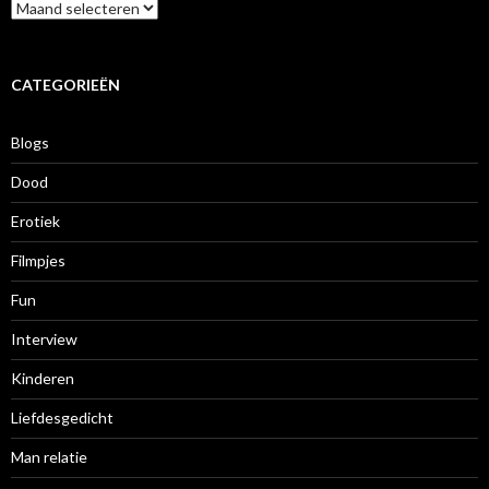
A
r
c
h
i
CATEGORIEËN
e
f
Blogs
Dood
Erotiek
Filmpjes
Fun
Interview
Kinderen
Liefdesgedicht
Man relatie