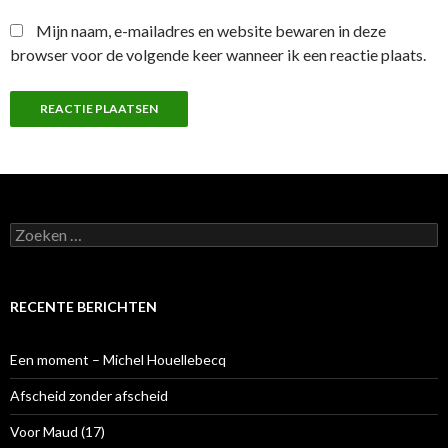
Mijn naam, e-mailadres en website bewaren in deze
browser voor de volgende keer wanneer ik een reactie plaats.
Z
o
e
k
e
RECENTE BERICHTEN
n
n
a
Een moment – Michel Houellebecq
a
r
Afscheid zonder afscheid
:
Voor Maud (17)