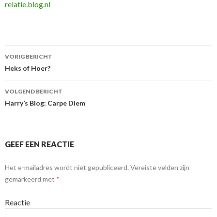
relatie.blog.nl
VORIG BERICHT
Berichtnavigatie
Heks of Hoer?
VOLGEND BERICHT
Harry’s Blog: Carpe Diem
GEEF EEN REACTIE
Het e-mailadres wordt niet gepubliceerd.
Vereiste velden zijn
gemarkeerd met
*
Reactie