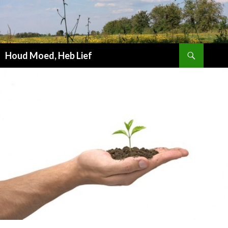
Zoeken
Houd Moed, Heb Lief
SPRING
NAAR
INHOUD