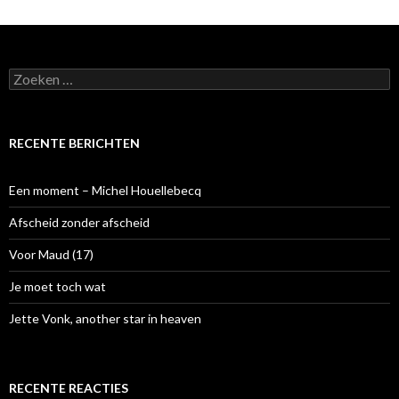
Z
o
e
k
e
RECENTE BERICHTEN
n
n
a
Een moment – Michel Houellebecq
a
r
Afscheid zonder afscheid
:
Voor Maud (17)
Je moet toch wat
Jette Vonk, another star in heaven
RECENTE REACTIES